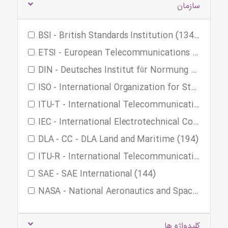
سازمان
BSI - British Standards Institution (1344)
ETSI - European Telecommunications Standards Institute (901)
DIN - Deutsches Institut für Normung e. V. (856)
ISO - International Organization for Standardization (554)
ITU-T - International Telecommunication Union/ITU Telcommunication Sector (446)
IEC - International Electrotechnical Commission (218)
DLA - CC - DLA Land and Maritime (194)
ITU-R - International Telecommunication Union/ITU Radiocommunication Sector (182)
SAE - SAE International (144)
NASA - National Aeronautics and Space Administration (NASA) (120)
کلیدواژه ها