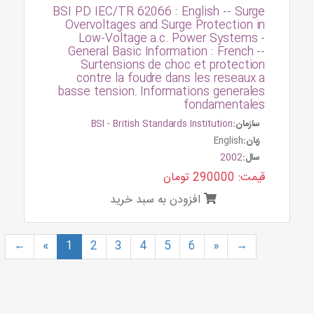
BSI PD IEC/TR 62066 : English -- Surge
Overvoltages and Surge Protection in
Low-Voltage a.c. Power Systems -
General Basic Information : French --
Surtensions de choc et protection
contre la foudre dans les reseaux a
basse tension. Informations generales
fondamentales
سازمان:
BSI - British Standards Institution
زبان:
English
سال:
2002
قیمت: 290000 تومان
افزودن به سبد خرید
←
«
1
2
3
4
5
6
»
→