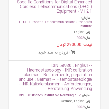
Specific Conditions for Digital Enhanced
Cordless Telecommunications (DECT)
Equipment - V1.2.1
سازمان:
ETSI - European Telecommunications Standards
Institute
زبان:
English
سال:
2002
قیمت: 290000 تومان
افزودن به سبد خرید
DIN 58930 : English --
Haemostaseology - INR calibration
plasmas - Requirements, preparation
and use : German -- Haemostaseologie
- INR-Kalibrierplasmen - Anforderungen,
Herstellung, Anwendung
سازمان:
DIN - Deutsches Institut für Normung e. V.
زبان:
German, English
سال:
2002