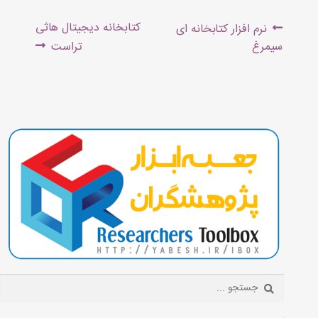
راهبری
Next
Previous
کتابخانه دیجیتال هاثی
نرم افزار کتابخانه ای
نوشته
post:
post:
سیمرغ
تراست
Search: