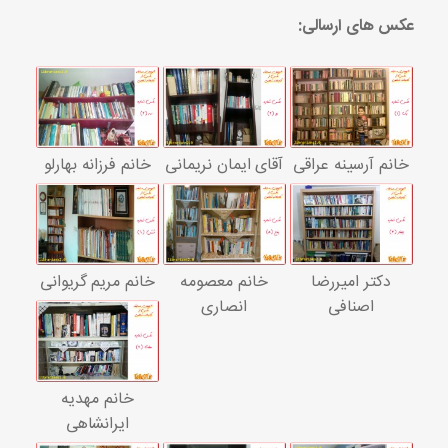
عکس های ارسالی:
خانم آرسینه عراقی
آقای ایمان نریمانی
خانم فرزانه بهارلو
دکتر امیررضا
خانم معصومه
خانم مریم گریوانی
اصنافی
انصاری
خانم مهدیه
ایرانشاهی