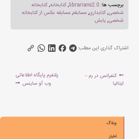
برچسب ها:
librarians2.0
,
کتابخانه
,
کتابخانه
شخصی
,
کتابداری
,
مسابقه
,
مسابقه عکس از کتابخانه
شخصی
,
یابش
اشتراک گذاری این مطلب:
راهبری
Next
Previous
پلتفرم پایگاه اطلاعاتی
کنفرانس در رم –
نوشته
post:
post:
ایتالیا
وب آو ساینس
وبلاگ
اخبار