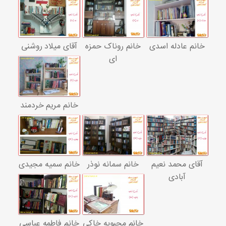
خانم عادله اسدی
خانم روناک حمزه
آقای میلاد روشنی
ای
خانم مریم خردمند
آقای محمد نعیم
خانم سمانه نوذر
خانم سمیه مجیدی
آبادی
خانم محبوبه خاکی
خانم فاطمه عباسی