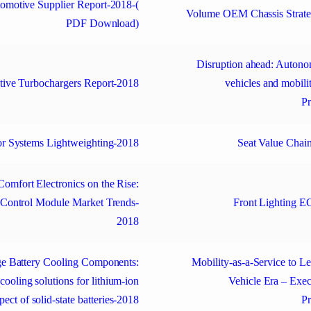
omotive Supplier Report-2018-(
Volume OEM Chassis Strate
PDF Download)
Disruption ahead: Auton
ive Turbochargers Report-2018
vehicles and mobili
Pr
ior Systems Lightweighting-2018
Seat Value Cha
Comfort Electronics on the Rise:
 Control Module Market Trends-
Front Lighting 
2018
ge Battery Cooling Components:
Mobility-as-a-Service to 
cooling solutions for lithium-ion
Vehicle Era – Exec
ect of solid-state batteries-2018
Pr