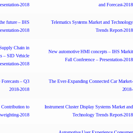
esentation-2018
and Forecast-201
the future – IHS
Telematics Systems Market and Technolog
resentation-2018
Trends Report-201
Supply Chain in
New automotive HMI concepts – IHS Marki
s – SID Vehicle
Fall Conference – Presentation-201
resentation-2018
e Forecasts – Q3
The Ever-Expanding Connected Car Market
2018-2018
2018
 Contribution to
Instrument Cluster Display Systems Market an
tweighting-2018
Technology Trends Report-201
Automotive User Experience Consume