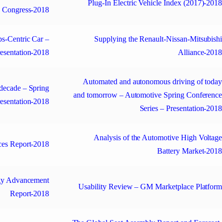
Plug-In Electric Vehicle Index (2017)-201
Congress-2018
ps-Centric Car –
Supplying the Renault-Nissan-Mitsubish
resentation-2018
Alliance-201
Automated and autonomous driving of toda
 decade – Spring
and tomorrow – Automotive Spring Conferenc
resentation-2018
Series – Presentation-201
Analysis of the Automotive High Voltag
ces Report-2018
Battery Market-201
ogy Advancement
Usability Review – GM Marketplace Platfor
Report-2018