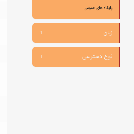
پایگاه های عمومی
8
زبان
8
8
نوع دسترسی
s
8
t
8
t