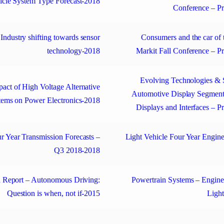
icle System Type Forecast-2018
Conference – Pr
Industry shifting towards sensor
Consumers and the car of 
technology-2018
Markit Fall Conference – P
Evolving Technologies & 
act of High Voltage Alternative
Automotive Display Segment
tems on Power Electronics-2018
Displays and Interfaces – P
r Year Transmission Forecasts –
Light Vehicle Four Year Engin
Q3 2018-2018
 Report – Autonomous Driving:
Powertrain Systems – Engine
Question is when, not if-2015
Ligh