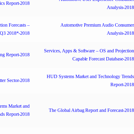
ics Report-2018
Analysis-201
tion Forecasts –
Automotive Premium Audio Consume
Q3 2018*-2018
Analysis-201
Services, Apps & Software – OS and Projectio
ing Report-2018
Capable Forecast Database-201
HUD Systems Market and Technology Trend
tter Sector-2018
Report-201
tems Market and
The Global Airbag Report and Forecast-201
nds Report-2018