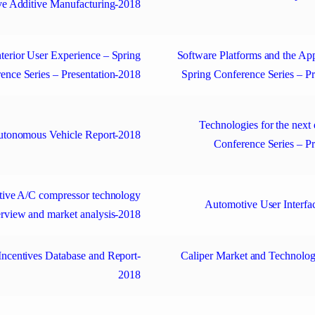
e Additive Manufacturing-2018
nterior User Experience – Spring
Software Platforms and the Ap
ence Series – Presentation-2018
Spring Conference Series – P
Technologies for the next
tonomous Vehicle Report-2018
Conference Series – P
ive A/C compressor technology
Automotive User Interfa
rview and market analysis-2018
Incentives Database and Report-
Caliper Market and Technol
2018