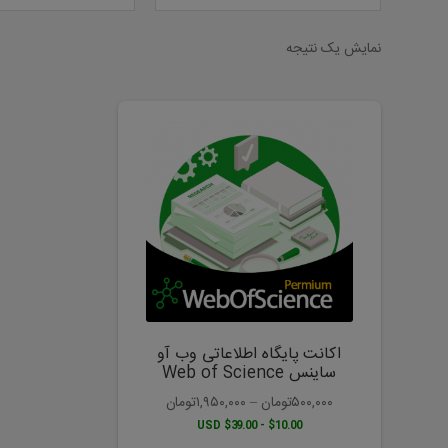
نمایش یک نتیجه
این
محصول
دارای
انواع
مختلفی
می
باشد.
گزینه
ها
ممکن
است
اکانت پایگاه اطلاعاتی وب آو
در
ساینس Web of Science
صفحه
۵۰۰,۰۰۰
تومان
–
۱,۹۵۰,۰۰۰
تومان
محصول
$10.00 - $39.00 USD
انتخاب