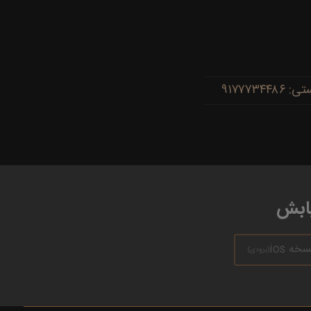
یابش
سخه ios
(بزودی)