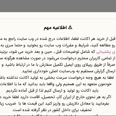
⚠️ اطلاعیه مهم
قبل از خرید هر اکانت لطفا، اطلاعات درج شده در وب سایت راجع به 
رو مطالعه کنید، شرایط و مقررات وب سایت رو بخونید و حتما سری به
نوع محتوا
نوع سند
ی پشتیبانی
که شامل توضیحات قبل ، حین و بعد خرید می شود، بزنید.
از تمامی کاربران محترم درخواست می‌شود در صورت مشاهده هرگونه م
صرفاً از طریق ریپلای روی ایمیل تکمیل سفارش با ما در ارتباط باشید و ا
ارسال گزارش مستقیم به وب‌سایت اصلی خودداری نمایید.
لطفا به هیچ وجه درخواست سرعت بخشی به تولید اکانت نداشته باشی
خودمون متعهد به این هستیم ولی واقعا باید بدانید که ما با اطلاعات
باید اکانت رو تولید و ارسال کنیم لذا از قبل آماده نکردیم.
اگر به هر نحوی خارج از ایران کار، تحصیل، اقامت دارید لطفا خرید د
بفرمایید یا معادل دلاریش رو واریز کنید این قیمت ها با ضریب زی
تازه ها
تحفیف برای داخل کشور در نظر گرفته شده است.