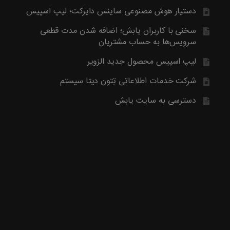
آخرین محصول اضافه شده به فروشگاه امبیس AI است.
دستیار هوش مصنوعی ساینس دایرکت؛ لیپ اسپیس
روش ارتباط با ما در پایین صفحات یابش درچ شده است، مطابق موض
ما تماس بگیرید. با تشکر
سخنی با کاربران یابش؛ اضافه شدن مدت قطعی
سرویس‌ها به حساب مشتریان
لیپ اسپیس محصول جدید الزویر
شرکت خدمات اطلاعاتی تِتون دیتا سیستم
دسترسی به سایت یابش