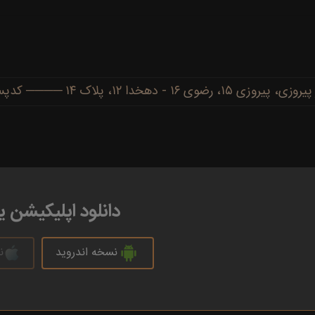
دهخدا ۱۲، پلاک ۱۴ ──── کدپستی: ۹۱۷۷۷۳۴۴۸۶
دانلود اپلیکیشن 
نسخه اندروید
ن