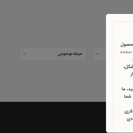
محصول
صفحه
حیطه موضوعی
شکل،
ز
د، ما
 شما
لاری
ادی
راهنماها