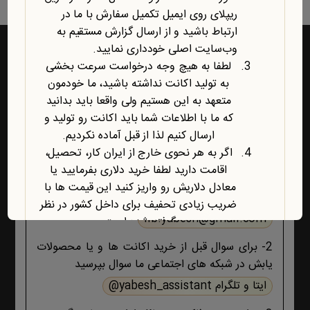
ریپلای روی ایمیل تکمیل سفارش با ما در
ارتباط باشید و از ارسال گزارش مستقیم به
وب‌سایت اصلی خودداری نمایید.
لطفا به هیچ وجه درخواست سرعت بخشی
به تولید اکانت نداشته باشید، ما خودمون
راه‌های ارتباط با یابش
متعهد به این هستیم ولی واقعا باید بدانید
که ما با اطلاعات شما باید اکانت رو تولید و
1- برای پشتیبانی اکانت ها و فروشگاه ، حتما و حتما
ارسال کنیم لذا از قبل آماده نکردیم.
ابتدا تمام اطلاعات محصول، صفحه پشتیبانی و پیام
اگر به هر نحوی خارج از ایران کار، تحصیل،
های ایمیلی ،تکمیل سفارش و ثبت سفارش را مطالعه
اقامت دارید لطفا خرید دلاری بفرمایید یا
کنید اگر هیچ جوابی برای مشکل شما نبود آنگاه ایمیل
معادل دلاریش رو واریز کنید این قیمت ها با
بزنید :
ضریب زیادی تحفیف برای داخل کشور در نظر
lib.yabesh@gmail.com
گرفته شده است.
آخرین محصول اضافه شده به فروشگاه
2- برای سوال قبل از خرید اکانت ها و یا محصولات
امبیس AI است.
یابش در شبکه های اجتماعی ما سوال بپرسید
روش ارتباط با ما در پایین صفحات یابش
ایتا و تلگرام yabesh_assistant@
درچ شده است، مطابق موضوع با ما تماس
بگیرید. با تشکر