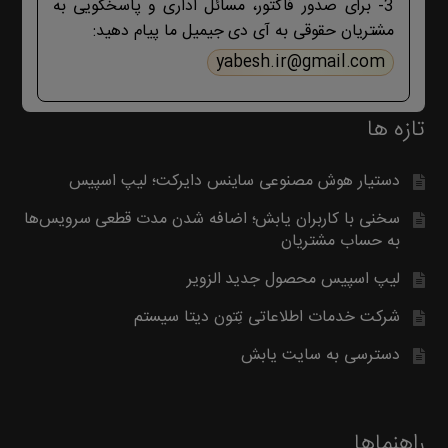
3- برای صدور فاکتور، مسائل اداری و پاسخگویی به
مشتریان حقوقی به آی دی جیمیل ما پیام دهید:
yabesh.ir@gmail.com
تازه ها
دستیار هوش مصنوعی ساینس دایرکت؛ لیپ اسپیس
سخنی با کاربران یابش؛ اضافه شدن مدت قطعی سرویس‌ها
به حساب مشتریان
لیپ اسپیس محصول جدید الزویر
شرکت خدمات اطلاعاتی تِتون دیتا سیستم
دسترسی به سایت یابش
راهنماها