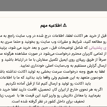
⚠️ اطلاعیه مهم
قبل از خرید هر اکانت لطفا، اطلاعات درج شده در وب سایت راجع به 
رو مطالعه کنید، شرایط و مقررات وب سایت رو بخونید و حتما سری به
نوع محتوا
نوع سند
ی پشتیبانی
که شامل توضیحات قبل ، حین و بعد خرید می شود، بزنید.
از تمامی کاربران محترم درخواست می‌شود در صورت مشاهده هرگونه م
صرفاً از طریق ریپلای روی ایمیل تکمیل سفارش با ما در ارتباط باشید و ا
ارسال گزارش مستقیم به وب‌سایت اصلی خودداری نمایید.
لطفا به هیچ وجه درخواست سرعت بخشی به تولید اکانت نداشته باشی
خودمون متعهد به این هستیم ولی واقعا باید بدانید که ما با اطلاعات
باید اکانت رو تولید و ارسال کنیم لذا از قبل آماده نکردیم.
اگر به هر نحوی خارج از ایران کار، تحصیل، اقامت دارید لطفا خرید د
بفرمایید یا معادل دلاریش رو واریز کنید این قیمت ها با ضریب زی
تازه ها
تحفیف برای داخل کشور در نظر گرفته شده است.