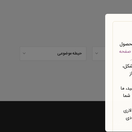
محصول
صفحه
حیطه موضوعی
شکل،
ز
د، ما
 شما
لاری
ادی
راهنماها