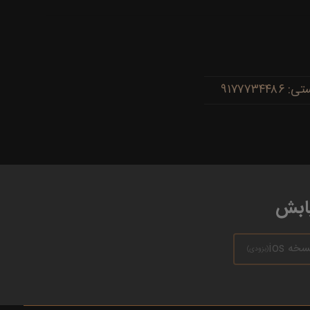
یابش
سخه ios
(بزودی)