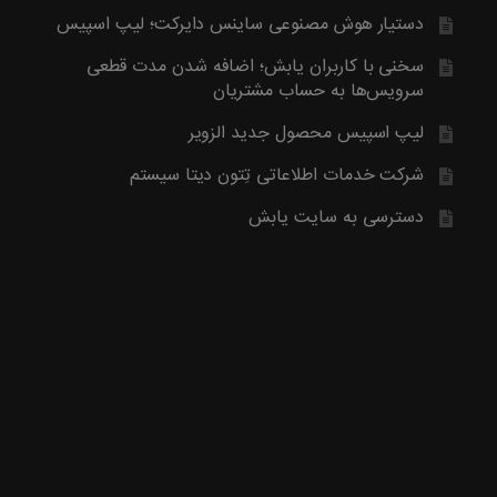
آخرین محصول اضافه شده به فروشگاه امبیس AI است.
دستیار هوش مصنوعی ساینس دایرکت؛ لیپ اسپیس
روش ارتباط با ما در پایین صفحات یابش درچ شده است، مطابق موض
ما تماس بگیرید. با تشکر
سخنی با کاربران یابش؛ اضافه شدن مدت قطعی
سرویس‌ها به حساب مشتریان
لیپ اسپیس محصول جدید الزویر
شرکت خدمات اطلاعاتی تِتون دیتا سیستم
دسترسی به سایت یابش