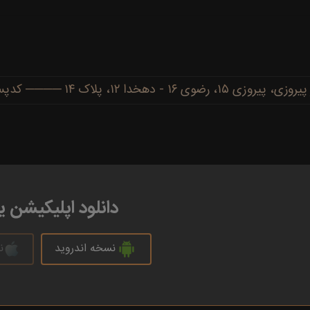
دهخدا ۱۲، پلاک ۱۴ ──── کدپستی: ۹۱۷۷۷۳۴۴۸۶
دانلود اپلیکیشن 
نسخه اندروید
ن