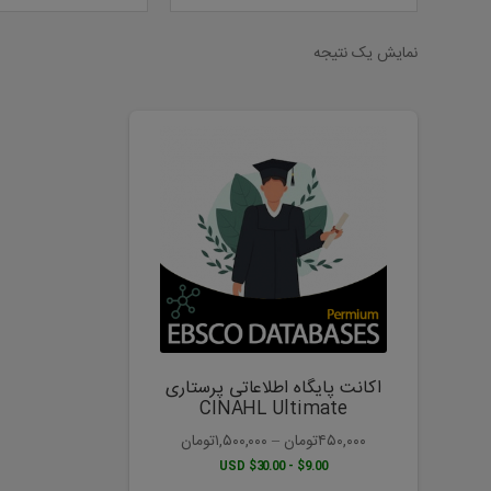
نمایش یک نتیجه
این
محصول
دارای
انواع
مختلفی
می
باشد.
گزینه
ها
ممکن
است
اکانت پایگاه اطلاعاتی پرستاری
در
CINAHL Ultimate
صفحه
۴۵۰,۰۰۰
تومان
–
۱,۵۰۰,۰۰۰
تومان
محصول
$9.00 - $30.00 USD
انتخاب