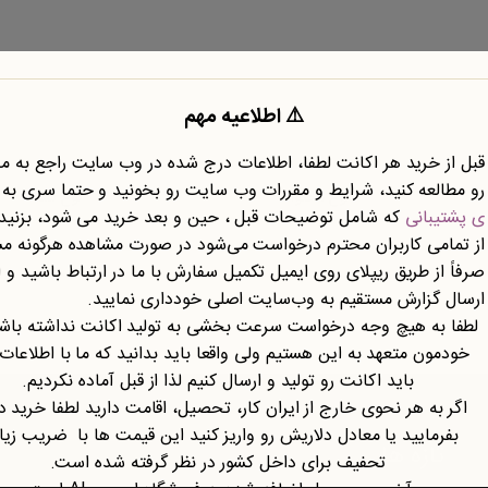
⚠️ اطلاعیه مهم
قبل از خرید هر اکانت لطفا، اطلاعات درج شده در وب سایت راجع به 
رو مطالعه کنید، شرایط و مقررات وب سایت رو بخونید و حتما سری به
نوع محتوا
نوع سند
ی پشتیبانی
که شامل توضیحات قبل ، حین و بعد خرید می شود، بزنید.
از تمامی کاربران محترم درخواست می‌شود در صورت مشاهده هرگونه م
صرفاً از طریق ریپلای روی ایمیل تکمیل سفارش با ما در ارتباط باشید و ا
ارسال گزارش مستقیم به وب‌سایت اصلی خودداری نمایید.
لطفا به هیچ وجه درخواست سرعت بخشی به تولید اکانت نداشته باشی
خودمون متعهد به این هستیم ولی واقعا باید بدانید که ما با اطلاعات
باید اکانت رو تولید و ارسال کنیم لذا از قبل آماده نکردیم.
اگر به هر نحوی خارج از ایران کار، تحصیل، اقامت دارید لطفا خرید د
بفرمایید یا معادل دلاریش رو واریز کنید این قیمت ها با ضریب زی
تازه ها
تحفیف برای داخل کشور در نظر گرفته شده است.