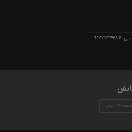
یابش
سخه ios
(بزودی)