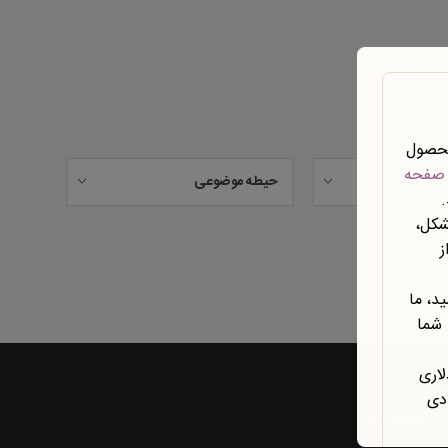
محصول
صفحه
حیطه موضوعی
شکل،
ز
د، ما
 شما
لاری
ادی
راهنماها