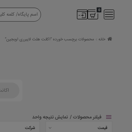
0
خانه
محصولات برچسب خورده “اکانت هلث لایبرری اوبجین”
Products
search
فیلتر محصولات
نمایش نتیجه واحد
قیمت
شرکت