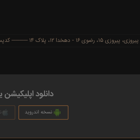
دهخدا ۱۲، پلاک ۱۴ ──── کدپستی: ۹۱۷۷۷۳۴۴۸۶
دانلود اپلیکیشن 
نسخه اندروید
ن