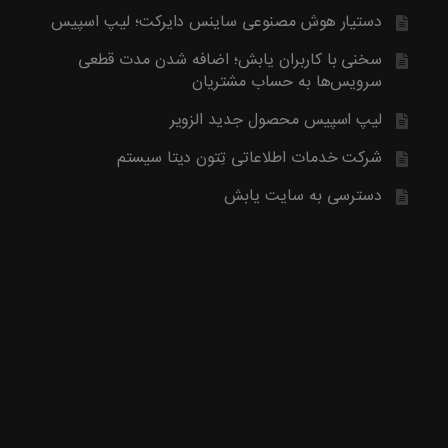
آخرین محصول اضافه شده به فروشگاه امبیس AI است.
دستیار هوش مصنوعی ساینس دایرکت؛ لیپ اسپیس
روش ارتباط با ما در پایین صفحات یابش درچ شده است، مطابق موض
ما تماس بگیرید. با تشکر
سخنی با کاربران یابش؛ اضافه شدن مدت قطعی
سرویس‌ها به حساب مشتریان
لیپ اسپیس محصول جدید الزویر
شرکت خدمات اطلاعاتی تِتون دیتا سیستم
دسترسی به سایت یابش