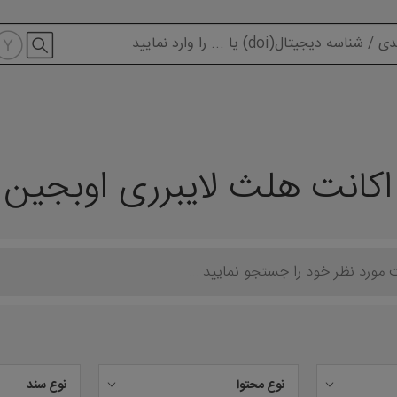
modal-check
اکانت هلث لایبرری اوبجین
نوع محتوا
نوع سند