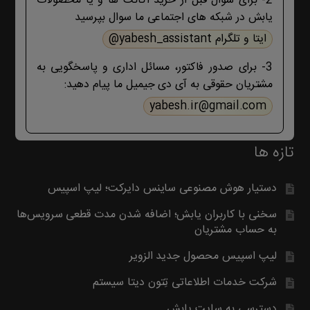
2- برای سوال قبل از خرید اکانت ها و یا محصولات
درچ شده است، مطابق موضوع با ما تماس
یابش در شبکه های اجتماعی ما سوال بپرسید
بگیرید. با تشکر
ایتا و تلگرام yabesh_assistant@
3- برای صدور فاکتور، مسائل اداری و پاسخگویی به
مشتریان حقوقی به آی دی جیمیل ما پیام دهید:
yabesh.ir@gmail.com
تازه ها
دستیار هوش مصنوعی ساینس دایرکت؛ لیپ اسپیس
سخنی با کاربران یابش؛ اضافه شدن مدت قطعی سرویس‌ها
به حساب مشتریان
لیپ اسپیس محصول جدید الزویر
شرکت خدمات اطلاعاتی تِتون دیتا سیستم
دسترسی به سایت یابش