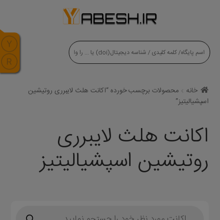
modal-check
خانه
محصولات برچسب خورده “اکانت هلث لایبرری روتیشین
اسپشیالیتیز”
اکانت هلث لایبرری
روتیشین اسپشیالیتیز
Products
search