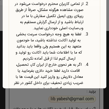
حیطه موضوعی
از تمامی کاربران محترم درخواست می‌شود در
صورت مشاهده هرگونه مشکل، صرفاً از طریق
نمایش یک نتیجه
ریپلای روی ایمیل تکمیل سفارش با ما در
ارتباط باشید و از ارسال گزارش مستقیم به
وب‌سایت اصلی خودداری نمایید.
لطفا به هیچ وجه درخواست سرعت بخشی
به تولید اکانت نداشته باشید، ما خودمون
متعهد به این هستیم ولی واقعا باید بدانید
که ما با اطلاعات شما باید اکانت رو تولید و
راه‌های ارتباط با یابش
ارسال کنیم لذا از قبل آماده نکردیم.
اگر به هر نحوی خارج از ایران کار، تحصیل،
1- برای پشتیبانی اکانت ها و فروشگاه ، حتما و حتما
اقامت دارید لطفا خرید دلاری بفرمایید یا
ابتدا تمام اطلاعات محصول، صفحه پشتیبانی و پیام
معادل دلاریش رو واریز کنید این قیمت ها با
های ایمیلی ،تکمیل سفارش و ثبت سفارش را مطالعه
ضریب زیادی تحفیف برای داخل کشور در نظر
کنید اگر هیچ جوابی برای مشکل شما نبود آنگاه ایمیل
گرفته شده است.
بزنید :
آخرین محصول اضافه شده به فروشگاه
lib.yabesh@gmail.com
امبیس AI است.
روش ارتباط با ما در پایین صفحات یابش