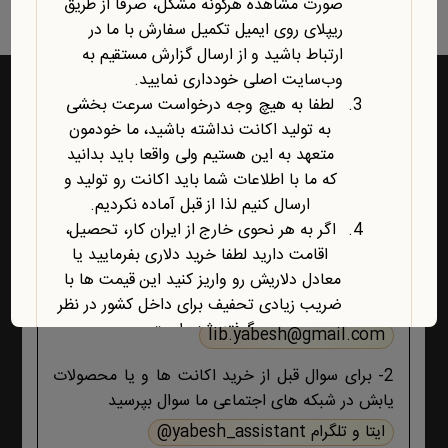
صورت مشاهده هرگونه مشکل، صرفاً از طریق
ریپلای روی ایمیل تکمیل سفارش با ما در
ارتباط باشید و از ارسال گزارش مستقیم به
وب‌سایت اصلی خودداری نمایید.
لطفا به هیچ وجه درخواست سرعت بخشی
به تولید اکانت نداشته باشید، ما خودمون
راه‌های ارتباط با یابش
متعهد به این هستیم ولی واقعا باید بدانید
که ما با اطلاعات شما باید اکانت رو تولید و
1- برای پشتیبانی اکانت ها و فروشگاه ، حتما و حتما
ارسال کنیم لذا از قبل آماده نکردیم.
ابتدا تمام اطلاعات محصول، صفحه پشتیبانی و پیام
اگر به هر نحوی خارج از ایران کار، تحصیل،
های ایمیلی ،تکمیل سفارش و ثبت سفارش را مطالعه
اقامت دارید لطفا خرید دلاری بفرمایید یا
کنید اگر هیچ جوابی برای مشکل شما نبود آنگاه ایمیل
معادل دلاریش رو واریز کنید این قیمت ها با
بزنید :
ضریب زیادی تحفیف برای داخل کشور در نظر
گرفته شده است.
lib.yabesh@gmail.com
آخرین محصول اضافه شده به فروشگاه
2- برای سوال قبل از خرید اکانت ها و یا محصولات
امبیس AI است.
یابش در شبکه های اجتماعی ما سوال بپرسید
روش ارتباط با ما در پایین صفحات یابش
درچ شده است، مطابق موضوع با ما تماس
ایتا و تلگرام yabesh_assistant@