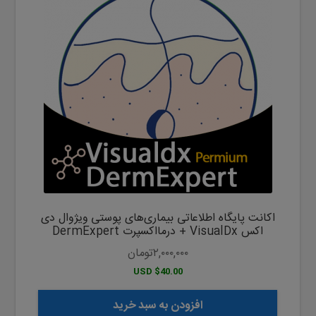
اکانت پایگاه اطلاعاتی بیماری‌های پوستی ویژوال دی
اکس VisualDx + درمااکسپرت DermExpert
۲,۰۰۰,۰۰۰
تومان
$40.00 USD
افزودن به سبد خرید