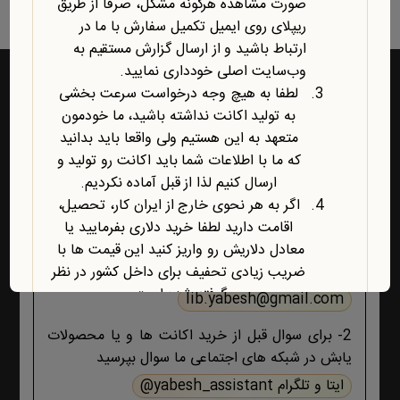
صورت مشاهده هرگونه مشکل، صرفاً از طریق
ریپلای روی ایمیل تکمیل سفارش با ما در
ارتباط باشید و از ارسال گزارش مستقیم به
وب‌سایت اصلی خودداری نمایید.
لطفا به هیچ وجه درخواست سرعت بخشی
به تولید اکانت نداشته باشید، ما خودمون
راه‌های ارتباط با یابش
متعهد به این هستیم ولی واقعا باید بدانید
که ما با اطلاعات شما باید اکانت رو تولید و
1- برای پشتیبانی اکانت ها و فروشگاه ، حتما و حتما
ارسال کنیم لذا از قبل آماده نکردیم.
ابتدا تمام اطلاعات محصول، صفحه پشتیبانی و پیام
اگر به هر نحوی خارج از ایران کار، تحصیل،
های ایمیلی ،تکمیل سفارش و ثبت سفارش را مطالعه
اقامت دارید لطفا خرید دلاری بفرمایید یا
کنید اگر هیچ جوابی برای مشکل شما نبود آنگاه ایمیل
معادل دلاریش رو واریز کنید این قیمت ها با
بزنید :
ضریب زیادی تحفیف برای داخل کشور در نظر
گرفته شده است.
lib.yabesh@gmail.com
آخرین محصول اضافه شده به فروشگاه
2- برای سوال قبل از خرید اکانت ها و یا محصولات
امبیس AI است.
یابش در شبکه های اجتماعی ما سوال بپرسید
روش ارتباط با ما در پایین صفحات یابش
درچ شده است، مطابق موضوع با ما تماس
ایتا و تلگرام yabesh_assistant@