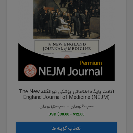
دارای
انواع
مختلفی
می
باشد.
گزینه
ها
ممکن
است
در
صفحه
محصول
اکانت پایگاه اطلاعاتی پزشکی نیوانگلند The New
انتخاب
England Journal of Medicine (NEJM)
شوند
۶۰۰,۰۰۰
تومان
–
۱,۵۰۰,۰۰۰
تومان
$12.00 - $30.00 USD
انتخاب گزینه ها