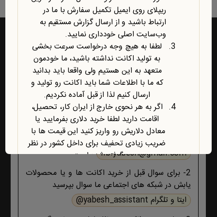
ریپلای روی ایمیل تکمیل سفارش با ما در
ارتباط باشید و از ارسال گزارش مستقیم به
وب‌سایت اصلی خودداری نمایید.
لطفا به هیچ وجه درخواست سرعت بخشی
به تولید اکانت نداشته باشید، ما خودمون
راه‌های ارتباط با یابش
متعهد به این هستیم ولی واقعا باید بدانید
که ما با اطلاعات شما باید اکانت رو تولید و
1- برای پشتیبانی اکانت ها و فروشگاه ، حتما و حتما
ارسال کنیم لذا از قبل آماده نکردیم.
ابتدا تمام اطلاعات محصول، صفحه پشتیبانی و پیام
اگر به هر نحوی خارج از ایران کار، تحصیل،
های ایمیلی ،تکمیل سفارش و ثبت سفارش را مطالعه
اقامت دارید لطفا خرید دلاری بفرمایید یا
کنید اگر هیچ جوابی برای مشکل شما نبود آنگاه ایمیل
معادل دلاریش رو واریز کنید این قیمت ها با
بزنید :
ضریب زیادی تحفیف برای داخل کشور در نظر
lib.yabesh@gmail.com
گرفته شده است.
آخرین محصول اضافه شده به فروشگاه
2- برای سوال قبل از خرید اکانت ها و یا محصولات
امبیس AI است.
یابش در شبکه های اجتماعی ما سوال بپرسید
روش ارتباط با ما در پایین صفحات یابش
ایتا و تلگرام yabesh_assistant@
درچ شده است، مطابق موضوع با ما تماس
بگیرید. با تشکر