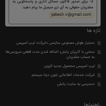
3- برای صدور فاکتور، مسائل اداری و پاسخگویی به
مشتریان حقوقی به آی دی جیمیل ما پیام دهید:
yabesh.ir@gmail.com
تازه ها
دستیار هوش مصنوعی ساینس دایرکت؛ لیپ اسپیس
سخنی با کاربران یابش؛ اضافه شدن مدت قطعی سرویس‌ها
به حساب مشتریان
لیپ اسپیس محصول جدید الزویر
شرکت خدمات اطلاعاتی تِتون دیتا سیستم
دسترسی به سایت یابش
راهنماها