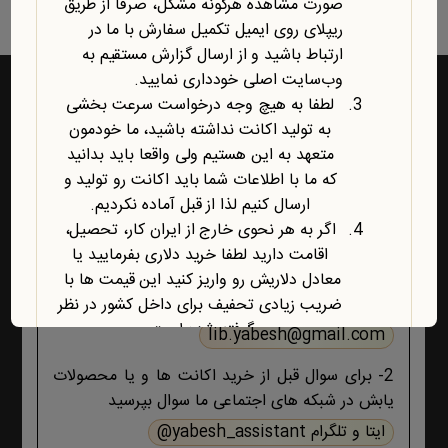
صورت مشاهده هرگونه مشکل، صرفاً از طریق
ریپلای روی ایمیل تکمیل سفارش با ما در
ارتباط باشید و از ارسال گزارش مستقیم به
وب‌سایت اصلی خودداری نمایید.
لطفا به هیچ وجه درخواست سرعت بخشی
به تولید اکانت نداشته باشید، ما خودمون
راه‌های ارتباط با یابش
متعهد به این هستیم ولی واقعا باید بدانید
که ما با اطلاعات شما باید اکانت رو تولید و
1- برای پشتیبانی اکانت ها و فروشگاه ، حتما و حتما
ارسال کنیم لذا از قبل آماده نکردیم.
ابتدا تمام اطلاعات محصول، صفحه پشتیبانی و پیام
اگر به هر نحوی خارج از ایران کار، تحصیل،
های ایمیلی ،تکمیل سفارش و ثبت سفارش را مطالعه
اقامت دارید لطفا خرید دلاری بفرمایید یا
کنید اگر هیچ جوابی برای مشکل شما نبود آنگاه ایمیل
معادل دلاریش رو واریز کنید این قیمت ها با
بزنید :
ضریب زیادی تحفیف برای داخل کشور در نظر
گرفته شده است.
lib.yabesh@gmail.com
آخرین محصول اضافه شده به فروشگاه
2- برای سوال قبل از خرید اکانت ها و یا محصولات
امبیس AI است.
یابش در شبکه های اجتماعی ما سوال بپرسید
روش ارتباط با ما در پایین صفحات یابش
درچ شده است، مطابق موضوع با ما تماس
ایتا و تلگرام yabesh_assistant@