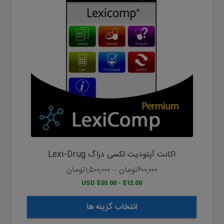
دارای
انواع
مختلفی
می
باشد.
گزینه
ها
ممکن
است
در
صفحه
محصول
اکانت آپتودیت لکسی دراگ Lexi-Drug
انتخاب
شوند
۶۰۰,۰۰۰
تومان
–
۱,۵۰۰,۰۰۰
تومان
$12.00 - $30.00 USD
انتخاب گزینه ها