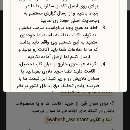
ریپلای روی ایمیل تکمیل سفارش با ما در
ارتباط باشید و از ارسال گزارش مستقیم به
وب‌سایت اصلی خودداری نمایید.
لطفا به هیچ وجه درخواست سرعت بخشی
به تولید اکانت نداشته باشید، ما خودمون
راه‌های ارتباط با یابش
متعهد به این هستیم ولی واقعا باید بدانید
که ما با اطلاعات شما باید اکانت رو تولید و
1- برای پشتیبانی اکانت ها و فروشگاه ، حتما و حتما
ارسال کنیم لذا از قبل آماده نکردیم.
ابتدا تمام اطلاعات محصول، صفحه پشتیبانی و پیام
اگر به هر نحوی خارج از ایران کار، تحصیل،
های ایمیلی ،تکمیل سفارش و ثبت سفارش را مطالعه
اقامت دارید لطفا خرید دلاری بفرمایید یا
کنید اگر هیچ جوابی برای مشکل شما نبود آنگاه ایمیل
معادل دلاریش رو واریز کنید این قیمت ها با
بزنید :
ضریب زیادی تحفیف برای داخل کشور در نظر
lib.yabesh@gmail.com
گرفته شده است.
آخرین محصول اضافه شده به فروشگاه
2- برای سوال قبل از خرید اکانت ها و یا محصولات
امبیس AI است.
یابش در شبکه های اجتماعی ما سوال بپرسید
روش ارتباط با ما در پایین صفحات یابش
ایتا و تلگرام yabesh_assistant@
درچ شده است، مطابق موضوع با ما تماس
بگیرید. با تشکر