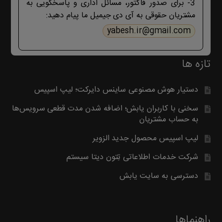
3- برای صدور فاکتور، مسائل اداری و پاسخگویی به
مشتریان حقوقی به آی دی جیمیل ما پیام دهید:
yabesh.ir@gmail.com
تازه ها
دستیار هوش مصنوعی ساینس دایرکت؛ لیپ اسپیس
سخنی با کاربران یابش؛ اضافه شدن مدت قطعی سرویس‌ها
به حساب مشتریان
لیپ اسپیس محصول جدید الزویر
شرکت خدمات اطلاعاتی تِتون دیتا سیستم
دسترسی به سایت یابش
راهنماها