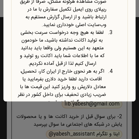
صورت مشاهده هرگونه مشکل، صرفاً از طریق
ریپلای روی ایمیل تکمیل سفارش با ما در
ارتباط باشید و از ارسال گزارش مستقیم به
وب‌سایت اصلی خودداری نمایید.
لطفا به هیچ وجه درخواست سرعت بخشی
به تولید اکانت نداشته باشید، ما خودمون
راه‌های ارتباط با یابش
متعهد به این هستیم ولی واقعا باید بدانید
که ما با اطلاعات شما باید اکانت رو تولید و
1- برای پشتیبانی اکانت ها و فروشگاه ، حتما و حتما
ارسال کنیم لذا از قبل آماده نکردیم.
ابتدا تمام اطلاعات محصول، صفحه پشتیبانی و پیام
اگر به هر نحوی خارج از ایران کار، تحصیل،
های ایمیلی ،تکمیل سفارش و ثبت سفارش را مطالعه
اقامت دارید لطفا خرید دلاری بفرمایید یا
کنید اگر هیچ جوابی برای مشکل شما نبود آنگاه ایمیل
معادل دلاریش رو واریز کنید این قیمت ها با
بزنید :
ضریب زیادی تحفیف برای داخل کشور در نظر
گرفته شده است.
lib.yabesh@gmail.com
آخرین محصول اضافه شده به فروشگاه
2- برای سوال قبل از خرید اکانت ها و یا محصولات
امبیس AI است.
یابش در شبکه های اجتماعی ما سوال بپرسید
روش ارتباط با ما در پایین صفحات یابش
درچ شده است، مطابق موضوع با ما تماس
ایتا و تلگرام yabesh_assistant@