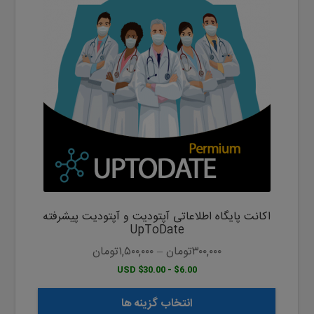
دارای
انواع
مختلفی
می
باشد.
گزینه
ها
ممکن
است
در
صفحه
محصول
اکانت پایگاه اطلاعاتی آپتودیت و آپتودیت پیشرفته
انتخاب
UpToDate
شوند
۳۰۰,۰۰۰
تومان
–
۱,۵۰۰,۰۰۰
تومان
$6.00 - $30.00 USD
انتخاب گزینه ها