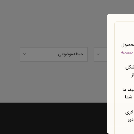
محصول
صفحه
حیطه موضوعی
شکل،
ز
د، ما
 شما
لاری
ادی
راهنماها