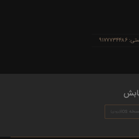
یابش
سخه ios
(بزودی)