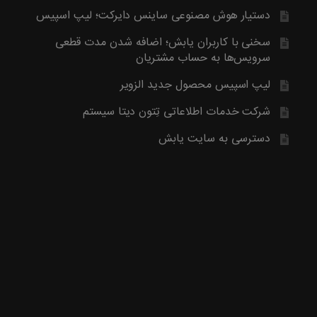
آخرین محصول اضافه شده به فروشگاه امبیس AI است.
دستیار هوش مصنوعی ساینس دایرکت؛ لیپ اسپیس
روش ارتباط با ما در پایین صفحات یابش درچ شده است، مطابق موض
ما تماس بگیرید. با تشکر
سخنی با کاربران یابش؛ اضافه شدن مدت قطعی
سرویس‌ها به حساب مشتریان
لیپ اسپیس محصول جدید الزویر
شرکت خدمات اطلاعاتی تِتون دیتا سیستم
دسترسی به سایت یابش