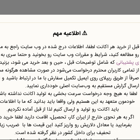
⚠️ اطلاعیه مهم
قبل از خرید هر اکانت لطفا، اطلاعات درج شده در وب سایت راجع به 
رو مطالعه کنید، شرایط و مقررات وب سایت رو بخونید و حتما سری به
نوع محتوا
نوع سند
ی پشتیبانی
که شامل توضیحات قبل ، حین و بعد خرید می شود، بزنید.
از تمامی کاربران محترم درخواست می‌شود در صورت مشاهده هرگونه م
صرفاً از طریق ریپلای روی ایمیل تکمیل سفارش با ما در ارتباط باشید و ا
ارسال گزارش مستقیم به وب‌سایت اصلی خودداری نمایید.
لطفا به هیچ وجه درخواست سرعت بخشی به تولید اکانت نداشته باشی
خودمون متعهد به این هستیم ولی واقعا باید بدانید که ما با اطلاعات
باید اکانت رو تولید و ارسال کنیم لذا از قبل آماده نکردیم.
اگر به هر نحوی خارج از ایران کار، تحصیل، اقامت دارید لطفا خرید د
بفرمایید یا معادل دلاریش رو واریز کنید این قیمت ها با ضریب زی
تازه ها
تحفیف برای داخل کشور در نظر گرفته شده است.