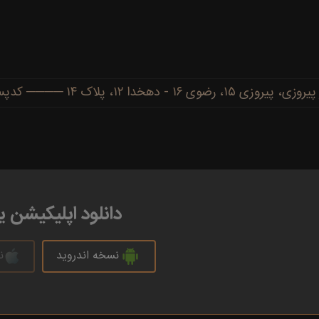
دهخدا ۱۲، پلاک ۱۴ ──── کدپستی: ۹۱۷۷۷۳۴۴۸۶
دانلود اپلیکیشن 
نسخه اندروید
ن