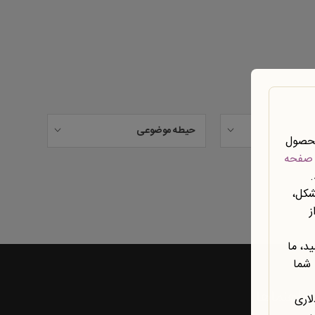
حیطه موضوعی
محصول
صفحه
شکل،
ز
د، ما
 شما
راهنماها
لاری