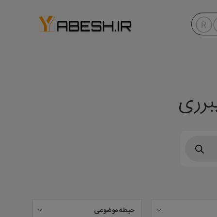
برری
حیطه موضوعی