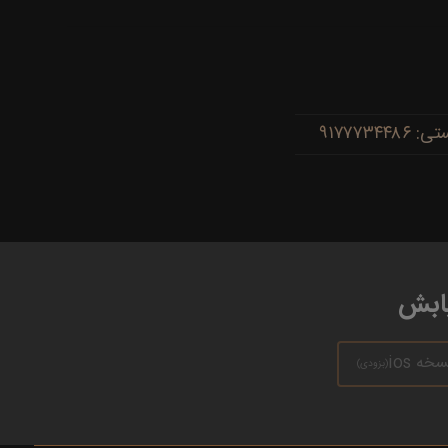
یابش
سخه ios
(بزودی)