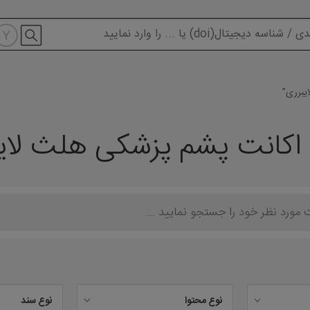
modal-check
یبرری”
اکانت پشم پزشکی هلث لای
نوع محتوا
نوع سند