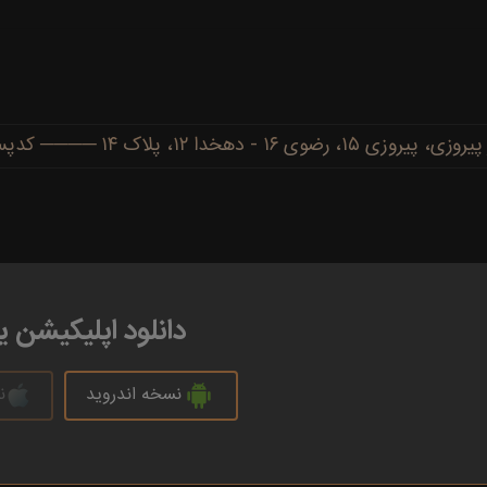
دهخدا ۱۲، پلاک ۱۴ ──── کدپستی: ۹۱۷۷۷۳۴۴۸۶
دانلود اپلیکیشن 
نسخه اندروید
ن