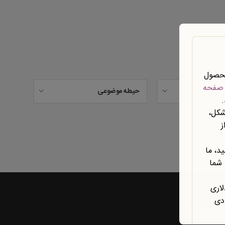
محصول
صفحه
حیطه موضوعی
شکل،
ز
د، ما
 شما
لاری
ادی
راهنماها