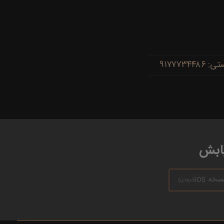
یابش
سخه ios
(بزودی)