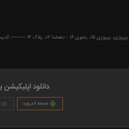
دهخدا ۱۲، پلاک ۱۴ ──── کدپستی: ۹۱۷۷۷۳۴۴۸۶
دانلود اپلیکیشن 
نسخه اندروید
ن