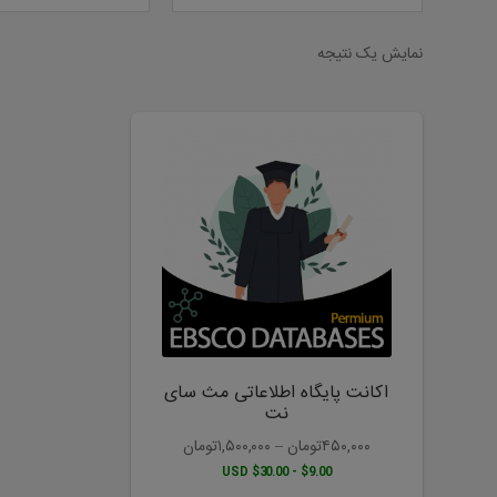
نمایش یک نتیجه
این
محصول
دارای
انواع
مختلفی
می
باشد.
گزینه
ها
ممکن
است
اکانت پایگاه اطلاعاتی مث سای
در
نت
صفحه
۴۵۰,۰۰۰
تومان
–
۱,۵۰۰,۰۰۰
تومان
محصول
$9.00 - $30.00 USD
انتخاب