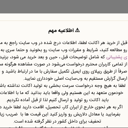
⚠️ اطلاعیه مهم
قبل از خرید هر اکانت لطفا، اطلاعات درج شده در وب سایت راجع به 
رو مطالعه کنید، شرایط و مقررات وب سایت رو بخونید و حتما سری به
نوع محتوا
نوع سند
ی پشتیبانی
که شامل توضیحات قبل ، حین و بعد خرید می شود، بزنید.
از تمامی کاربران محترم درخواست می‌شود در صورت مشاهده هرگونه م
صرفاً از طریق ریپلای روی ایمیل تکمیل سفارش با ما در ارتباط باشید و ا
ارسال گزارش مستقیم به وب‌سایت اصلی خودداری نمایید.
لطفا به هیچ وجه درخواست سرعت بخشی به تولید اکانت نداشته باشی
خودمون متعهد به این هستیم ولی واقعا باید بدانید که ما با اطلاعات
باید اکانت رو تولید و ارسال کنیم لذا از قبل آماده نکردیم.
اگر به هر نحوی خارج از ایران کار، تحصیل، اقامت دارید لطفا خرید د
بفرمایید یا معادل دلاریش رو واریز کنید این قیمت ها با ضریب زی
تازه ها
تحفیف برای داخل کشور در نظر گرفته شده است.