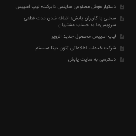
آخرین محصول اضافه شده به فروشگاه امبیس AI است.
دستیار هوش مصنوعی ساینس دایرکت؛ لیپ اسپیس
روش ارتباط با ما در پایین صفحات یابش درچ شده است، مطابق موض
ما تماس بگیرید. با تشکر
سخنی با کاربران یابش؛ اضافه شدن مدت قطعی
سرویس‌ها به حساب مشتریان
لیپ اسپیس محصول جدید الزویر
شرکت خدمات اطلاعاتی تِتون دیتا سیستم
دسترسی به سایت یابش