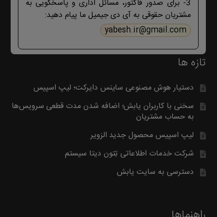
3- برای صدور فاکتور، مسائل اداری و پاسخگویی به
مشتریان حقوقی به آی دی جیمیل ما پیام دهید:
yabesh.ir@gmail.com
تازه ها
دستیار هوش مصنوعی ساینس دایرکت؛ لیپ اسپیس
سخنی با کاربران یابش؛ اضافه شدن مدت قطعی سرویس‌ها
به حساب مشتریان
لیپ اسپیس محصول جدید الزویر
شرکت خدمات اطلاعاتی تِتون دیتا سیستم
دسترسی به سایت یابش
راهنماها