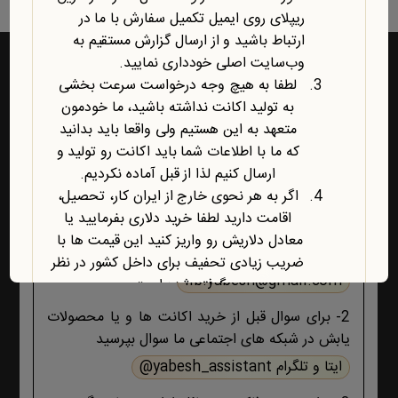
ریپلای روی ایمیل تکمیل سفارش با ما در
ارتباط باشید و از ارسال گزارش مستقیم به
وب‌سایت اصلی خودداری نمایید.
لطفا به هیچ وجه درخواست سرعت بخشی
به تولید اکانت نداشته باشید، ما خودمون
راه‌های ارتباط با یابش
متعهد به این هستیم ولی واقعا باید بدانید
که ما با اطلاعات شما باید اکانت رو تولید و
1- برای پشتیبانی اکانت ها و فروشگاه ، حتما و حتما
ارسال کنیم لذا از قبل آماده نکردیم.
ابتدا تمام اطلاعات محصول، صفحه پشتیبانی و پیام
اگر به هر نحوی خارج از ایران کار، تحصیل،
های ایمیلی ،تکمیل سفارش و ثبت سفارش را مطالعه
اقامت دارید لطفا خرید دلاری بفرمایید یا
کنید اگر هیچ جوابی برای مشکل شما نبود آنگاه ایمیل
معادل دلاریش رو واریز کنید این قیمت ها با
بزنید :
ضریب زیادی تحفیف برای داخل کشور در نظر
lib.yabesh@gmail.com
گرفته شده است.
آخرین محصول اضافه شده به فروشگاه
2- برای سوال قبل از خرید اکانت ها و یا محصولات
امبیس AI است.
یابش در شبکه های اجتماعی ما سوال بپرسید
روش ارتباط با ما در پایین صفحات یابش
ایتا و تلگرام yabesh_assistant@
درچ شده است، مطابق موضوع با ما تماس
بگیرید. با تشکر