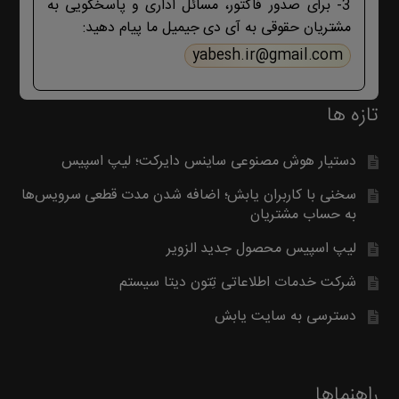
3- برای صدور فاکتور، مسائل اداری و پاسخگویی به
مشتریان حقوقی به آی دی جیمیل ما پیام دهید:
yabesh.ir@gmail.com
تازه ها
دستیار هوش مصنوعی ساینس دایرکت؛ لیپ اسپیس
سخنی با کاربران یابش؛ اضافه شدن مدت قطعی سرویس‌ها
به حساب مشتریان
لیپ اسپیس محصول جدید الزویر
شرکت خدمات اطلاعاتی تِتون دیتا سیستم
دسترسی به سایت یابش
راهنماها