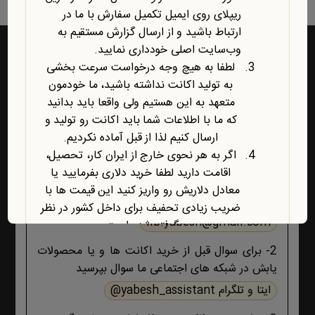
ریپلای روی ایمیل تکمیل سفارش با ما در
ارتباط باشید و از ارسال گزارش مستقیم به
وب‌سایت اصلی خودداری نمایید.
لطفا به هیچ وجه درخواست سرعت بخشی
به تولید اکانت نداشته باشید، ما خودمون
راه‌های ارتباط با یابش
متعهد به این هستیم ولی واقعا باید بدانید
که ما با اطلاعات شما باید اکانت رو تولید و
1- برای پشتیبانی اکانت ها و فروشگاه ، حتما و حتما
ارسال کنیم لذا از قبل آماده نکردیم.
ابتدا تمام اطلاعات محصول، صفحه پشتیبانی و پیام
اگر به هر نحوی خارج از ایران کار، تحصیل،
های ایمیلی ،تکمیل سفارش و ثبت سفارش را مطالعه
اقامت دارید لطفا خرید دلاری بفرمایید یا
کنید اگر هیچ جوابی برای مشکل شما نبود آنگاه ایمیل
معادل دلاریش رو واریز کنید این قیمت ها با
بزنید :
ضریب زیادی تحفیف برای داخل کشور در نظر
lib.yabesh@gmail.com
گرفته شده است.
آخرین محصول اضافه شده به فروشگاه
2- برای سوال قبل از خرید اکانت ها و یا محصولات
امبیس AI است.
یابش در شبکه های اجتماعی ما سوال بپرسید
روش ارتباط با ما در پایین صفحات یابش
ایتا و تلگرام yabesh_assistant@
درچ شده است، مطابق موضوع با ما تماس
بگیرید. با تشکر