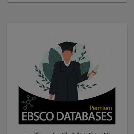
این
محصول
دارای
انواع
مختلفی
می
باشد.
گزینه
ها
ممکن
است
در
صفحه
محصول