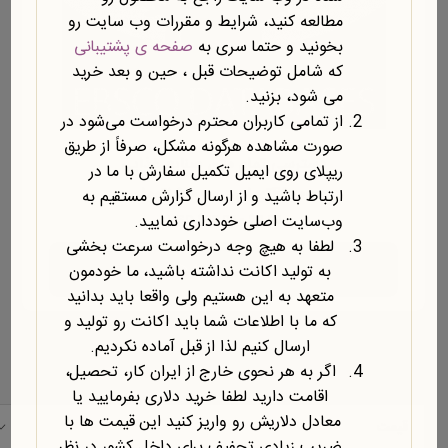
ها
مطالعه کنید، شرایط و مقررات وب سایت رو
ممکن
بخونید و حتما سری به
صفحه ی پشتیبانی
است
که شامل توضیحات قبل ، حین و بعد خرید
در
می شود، بزنید.
صفحه
از تمامی کاربران محترم درخواست می‌شود در
محصول
صورت مشاهده هرگونه مشکل، صرفاً از طریق
دسترسی تمام متن صنایع غذایی
انتخاب
ریپلای روی ایمیل تکمیل سفارش با ما در
شوند
۴۵۰,۰۰۰
تومان
–
۱,۵۰۰,۰۰۰
تومان
ارتباط باشید و از ارسال گزارش مستقیم به
وب‌سایت اصلی خودداری نمایید.
$9.00 - $30.00 USD
لطفا به هیچ وجه درخواست سرعت بخشی
انتخاب گزینه ها
به تولید اکانت نداشته باشید، ما خودمون
متعهد به این هستیم ولی واقعا باید بدانید
که ما با اطلاعات شما باید اکانت رو تولید و
ارسال کنیم لذا از قبل آماده نکردیم.
اگر به هر نحوی خارج از ایران کار، تحصیل،
فیلتر محصولات
نمایش همه 3 نتایج
اقامت دارید لطفا خرید دلاری بفرمایید یا
معادل دلاریش رو واریز کنید این قیمت ها با
قیمت
ضریب زیادی تحفیف برای داخل کشور در نظر