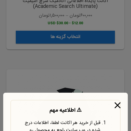
اکانت پایگاه اطلاعاتی آکادمیک سرچ آلتیمیت
انتخاب
(Academic Search Ultimate)
شوند
۶۰۰,۰۰۰
تومان
–
۱,۵۰۰,۰۰۰
تومان
$12.00 - $30.00 USD
انتخاب گزینه ها
این
محصول
دارای
انواع
مختلفی
⚠️ اطلاعیه مهم
می
باشد.
قبل از خرید هر اکانت لطفا، اطلاعات درج
گزینه
شده در وب سایت راجع به محصول رو