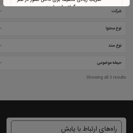
گرفته شده است.
شرکت
آخرین محصول اضافه شده به فروشگاه
امبیس AI است.
نوع محتوا
روش ارتباط با ما در پایین صفحات یابش
درچ شده است، مطابق موضوع با ما تماس
بگیرید. با تشکر
نوع سند
حیطه موضوعی
Showing all 3 results
راه‌های ارتباط با یابش