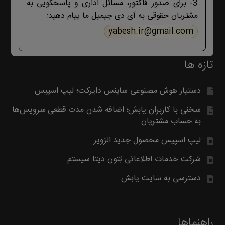
3- برای صدور فاکتور، مسائل اداری و پاسخگویی به
مشتریان حقوقی به آی دی جیمیل ما پیام دهید:
yabesh.ir@gmail.com
تازه ها
دستیار هوش مصنوعی ساینس دایرکت؛ لیپ اسپیس
سخنی با کاربران یابش؛ اضافه شدن مدت قطعی سرویس‌ها
به حساب مشتریان
لیپ اسپیس محصول جدید الزویر
شرکت خدمات اطلاعاتی تِتون دیتا سیستم
دسترسی به سایت یابش
راهنماها