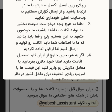
ریپلای روی ایمیل تکمیل سفارش با ما در
ارتباط باشید و از ارسال گزارش مستقیم به
وب‌سایت اصلی خودداری نمایید.
لطفا به هیچ وجه درخواست سرعت بخشی
به تولید اکانت نداشته باشید، ما خودمون
راه‌های ارتباط با یابش
متعهد به این هستیم ولی واقعا باید بدانید
که ما با اطلاعات شما باید اکانت رو تولید و
1- برای پشتیبانی اکانت ها و فروشگاه ، حتما و حتما
ارسال کنیم لذا از قبل آماده نکردیم.
ابتدا تمام اطلاعات محصول، صفحه پشتیبانی و پیام
اگر به هر نحوی خارج از ایران کار، تحصیل،
های ایمیلی ،تکمیل سفارش و ثبت سفارش را مطالعه
اقامت دارید لطفا خرید دلاری بفرمایید یا
کنید اگر هیچ جوابی برای مشکل شما نبود آنگاه ایمیل
معادل دلاریش رو واریز کنید این قیمت ها با
بزنید :
ضریب زیادی تحفیف برای داخل کشور در نظر
lib.yabesh@gmail.com
گرفته شده است.
آخرین محصول اضافه شده به فروشگاه
2- برای سوال قبل از خرید اکانت ها و یا محصولات
امبیس AI است.
یابش در شبکه های اجتماعی ما سوال بپرسید
روش ارتباط با ما در پایین صفحات یابش
ایتا و تلگرام yabesh_assistant@
درچ شده است، مطابق موضوع با ما تماس
بگیرید. با تشکر