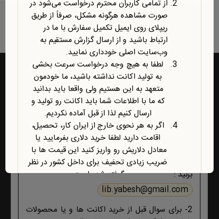
از تمامی کاربران محترم درخواست می‌شود در
نمایش یک نتیجه
صورت مشاهده هرگونه مشکل، صرفاً از طریق
ریپلای روی ایمیل تکمیل سفارش با ما در
ارتباط باشید و از ارسال گزارش مستقیم به
وب‌سایت اصلی خودداری نمایید.
لطفا به هیچ وجه درخواست سرعت بخشی
به تولید اکانت نداشته باشید، ما خودمون
متعهد به این هستیم ولی واقعا باید بدانید
راه‌های ارتباط با یابش
که ما با اطلاعات شما باید اکانت رو تولید و
ارسال کنیم لذا از قبل آماده نکردیم.
اگر به هر نحوی خارج از ایران کار، تحصیل،
1- برای پشتیبانی اکانت ها و فروشگاه ، حتما و حتما
اقامت دارید لطفا خرید دلاری بفرمایید یا
ابتدا تمام اطلاعات محصول، صفحه پشتیبانی و پیام
معادل دلاریش رو واریز کنید این قیمت ها با
های ایمیلی ،تکمیل سفارش و ثبت سفارش را مطالعه
ضریب زیادی تحفیف برای داخل کشور در نظر
کنید اگر هیچ جوابی برای مشکل شما نبود آنگاه ایمیل
گرفته شده است.
بزنید :
آخرین محصول اضافه شده به فروشگاه
lib.yabesh@gmail.com
امبیس AI است.
2- برای سوال قبل از خرید اکانت ها و یا محصولات
روش ارتباط با ما در پایین صفحات یابش