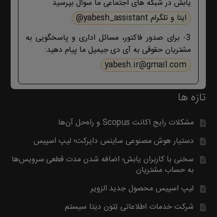
یابش در شبکه های اجتماعی ما سوال بپرسید
درچ شده است، مطابق موضوع با ما تماس
بگیرید. با تشکر
ایتا و تلگرام yabesh_assistant@
3- برای صدور فاکتور، مسائل اداری و پاسخگویی به
مشتریان حقوقی به آی دی جیمیل ما پیام دهید:
yabesh.ir@gmail.com
تازه ها
مشکلات رایج اکانت Scopus و راه‌حل آن‌ها
دستیار هوش مصنوعی ساینس دایرکت؛ لیپ اسپیس
سخنی با کاربران یابش؛ اضافه شدن مدت قطعی سرویس‌ها
به حساب مشتریان
لیپ اسپیس محصول جدید الزویر
شرکت خدمات اطلاعاتی تِتون دیتا سیستم