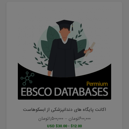
این
محصول
دارای
انواع
مختلفی
می
باشد.
گزینه
ها
ممکن
است
در
صفحه
محصول
اکانت پایگاه های دندانپزشکی از ابسکوهاست
انتخاب
شوند
۶۰۰,۰۰۰
تومان
–
۱,۵۰۰,۰۰۰
تومان
$12.00 - $30.00 USD