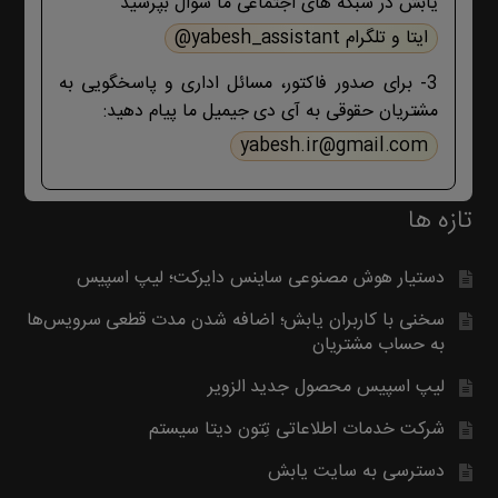
یابش در شبکه های اجتماعی ما سوال بپرسید
درچ شده است، مطابق موضوع با ما تماس
بگیرید. با تشکر
ایتا و تلگرام yabesh_assistant@
3- برای صدور فاکتور، مسائل اداری و پاسخگویی به
مشتریان حقوقی به آی دی جیمیل ما پیام دهید:
yabesh.ir@gmail.com
تازه ها
دستیار هوش مصنوعی ساینس دایرکت؛ لیپ اسپیس
سخنی با کاربران یابش؛ اضافه شدن مدت قطعی سرویس‌ها
به حساب مشتریان
لیپ اسپیس محصول جدید الزویر
شرکت خدمات اطلاعاتی تِتون دیتا سیستم
دسترسی به سایت یابش