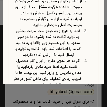
از تمامی کاربران محترم درخواست می‌شود در
نمایش یک نتیجه
صورت مشاهده هرگونه مشکل، صرفاً از طریق
ریپلای روی ایمیل تکمیل سفارش با ما در
ارتباط باشید و از ارسال گزارش مستقیم به
وب‌سایت اصلی خودداری نمایید.
لطفا به هیچ وجه درخواست سرعت بخشی
به تولید اکانت نداشته باشید، ما خودمون
متعهد به این هستیم ولی واقعا باید بدانید
راه‌های ارتباط با یابش
که ما با اطلاعات شما باید اکانت رو تولید و
ارسال کنیم لذا از قبل آماده نکردیم.
1- برای پشتیبانی اکانت ها و فروشگاه ، حتما و حتما
اگر به هر نحوی خارج از ایران کار، تحصیل،
ابتدا تمام اطلاعات محصول، صفحه پشتیبانی و پیام
اقامت دارید لطفا خرید دلاری بفرمایید یا
های ایمیلی ،تکمیل سفارش و ثبت سفارش را مطالعه
معادل دلاریش رو واریز کنید این قیمت ها با
کنید اگر هیچ جوابی برای مشکل شما نبود آنگاه ایمیل
ضریب زیادی تحفیف برای داخل کشور در نظر
بزنید :
گرفته شده است.
آخرین محصول اضافه شده به فروشگاه
lib.yabesh@gmail.com
امبیس AI است.
2- برای سوال قبل از خرید اکانت ها و یا محصولات
روش ارتباط با ما در پایین صفحات یابش