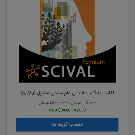
دارای
انواع
مختلفی
می
باشد.
گزینه
ها
ممکن
است
در
صفحه
محصول
اکانت پایگاه اطلاعاتی علم سنجی سایول SciVal
انتخاب
شوند
۱,۰۵۰,۰۰۰
تومان
–
۱,۵۰۰,۰۰۰
تومان
$21.00 - $30.00 USD
انتخاب گزینه ها