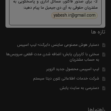
3- برای صدور فاکتور، مسائل اداری و پاسخگویی به
مشتریان حقوقی به آی دی جیمیل ما پیام دهید:
yabesh.ir@gmail.com
تازه ها
دستیار هوش مصنوعی ساینس دایرکت؛ لیپ اسپیس
سخنی با کاربران یابش؛ اضافه شدن مدت قطعی سرویس‌ها
به حساب مشتریان
لیپ اسپیس محصول جدید الزویر
شرکت خدمات اطلاعاتی تِتون دیتا سیستم
دسترسی به سایت یابش
راهنماها