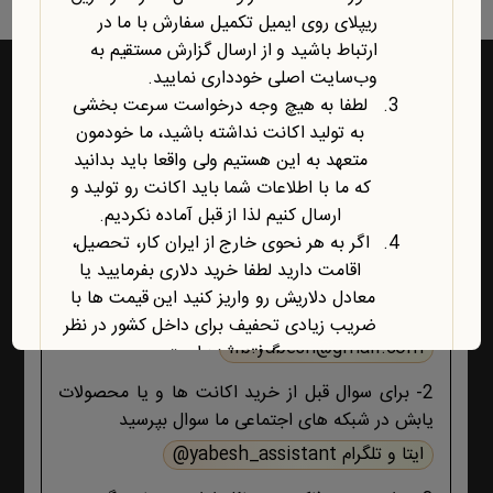
ریپلای روی ایمیل تکمیل سفارش با ما در
ارتباط باشید و از ارسال گزارش مستقیم به
وب‌سایت اصلی خودداری نمایید.
لطفا به هیچ وجه درخواست سرعت بخشی
به تولید اکانت نداشته باشید، ما خودمون
راه‌های ارتباط با یابش
متعهد به این هستیم ولی واقعا باید بدانید
که ما با اطلاعات شما باید اکانت رو تولید و
1- برای پشتیبانی اکانت ها و فروشگاه ، حتما و حتما
ارسال کنیم لذا از قبل آماده نکردیم.
ابتدا تمام اطلاعات محصول، صفحه پشتیبانی و پیام
اگر به هر نحوی خارج از ایران کار، تحصیل،
های ایمیلی ،تکمیل سفارش و ثبت سفارش را مطالعه
اقامت دارید لطفا خرید دلاری بفرمایید یا
کنید اگر هیچ جوابی برای مشکل شما نبود آنگاه ایمیل
معادل دلاریش رو واریز کنید این قیمت ها با
بزنید :
ضریب زیادی تحفیف برای داخل کشور در نظر
lib.yabesh@gmail.com
گرفته شده است.
آخرین محصول اضافه شده به فروشگاه
2- برای سوال قبل از خرید اکانت ها و یا محصولات
امبیس AI است.
یابش در شبکه های اجتماعی ما سوال بپرسید
روش ارتباط با ما در پایین صفحات یابش
ایتا و تلگرام yabesh_assistant@
درچ شده است، مطابق موضوع با ما تماس
بگیرید. با تشکر