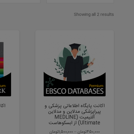
Showing all 2 results
این
محصول
دارای
انواع
مختلفی
می
باشد.
گزینه
ها
ممکن
است
اکانت پایگاه اطلاعاتی پزشکی و
اکا
در
پیراپزشکی مدلاین و مدلاین
صفحه
آلتیمیت (MEDLINE
Ultimate) از ابسکوهاست
محصول
انتخاب
۴۵۰,۰۰۰
تومان
–
۱,۵۰۰,۰۰۰
تومان