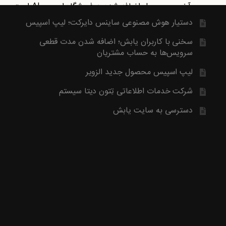
آخرین محصول اضافه شده به فروشگاه امبیس AI است.
روش ارتباط با ما در پایین صفحات یابش درچ شده است، مطابق موض
دستیار هوش مصنوعی ساینس دایرکت؛ لیپ اسپیس
ما تماس بگیرید. با تشکر
سخنی با کاربران یابش؛ اضافه شدن مدت قطعی
سرویس‌ها به حساب مشتریان
لیپ اسپیس محصول جدید الزویر
شرکت خدمات اطلاعاتی تِتون دیتا سیستم
دسترسی به سایت یابش