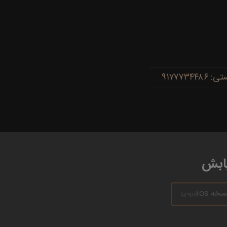
یابش
سخه ios
(بزودی)