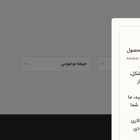
محصول
صفحه
حیطه موضوعی
شکل،
ز
د، ما
 شما
لاری
ادی
راهنماها