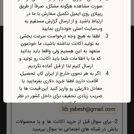
نمایش یک نتیجه
صورت مشاهده هرگونه مشکل، صرفاً از طریق
ریپلای روی ایمیل تکمیل سفارش با ما در
ارتباط باشید و از ارسال گزارش مستقیم به
وب‌سایت اصلی خودداری نمایید.
لطفا به هیچ وجه درخواست سرعت بخشی
به تولید اکانت نداشته باشید، ما خودمون
متعهد به این هستیم ولی واقعا باید بدانید
راه‌های ارتباط با یابش
که ما با اطلاعات شما باید اکانت رو تولید و
ارسال کنیم لذا از قبل آماده نکردیم.
1- برای پشتیبانی اکانت ها و فروشگاه ، حتما و حتما
اگر به هر نحوی خارج از ایران کار، تحصیل،
ابتدا تمام اطلاعات محصول، صفحه پشتیبانی و پیام
اقامت دارید لطفا خرید دلاری بفرمایید یا
های ایمیلی ،تکمیل سفارش و ثبت سفارش را مطالعه
معادل دلاریش رو واریز کنید این قیمت ها با
کنید اگر هیچ جوابی برای مشکل شما نبود آنگاه ایمیل
ضریب زیادی تحفیف برای داخل کشور در نظر
بزنید :
گرفته شده است.
lib.yabesh@gmail.com
آخرین محصول اضافه شده به فروشگاه
امبیس AI است.
2- برای سوال قبل از خرید اکانت ها و یا محصولات
روش ارتباط با ما در پایین صفحات یابش
یابش در شبکه های اجتماعی ما سوال بپرسید
درچ شده است، مطابق موضوع با ما تماس