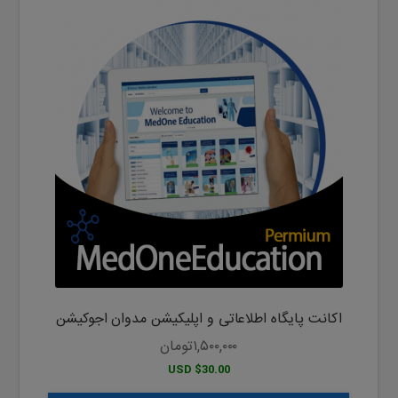
این
محصول
دارای
انواع
مختلفی
می
باشد.
گزینه
ها
ممکن
است
در
صفحه
محصول
اکانت پایگاه اطلاعاتی و اپلیکیشن مدوان اجوکیشن
انتخاب
شوند
۱,۵۰۰,۰۰۰
تومان
$30.00 USD