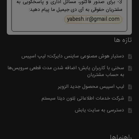
3- برای صدور فاکتور، مسائل اداری و پاسخگویی به
مشتریان حقوقی به آی دی جیمیل ما پیام دهید:
yabesh.ir@gmail.com
تازه ها
دستیار هوش مصنوعی ساینس دایرکت؛ لیپ اسپیس
سخنی با کاربران یابش؛ اضافه شدن مدت قطعی سرویس‌ها
به حساب مشتریان
لیپ اسپیس محصول جدید الزویر
شرکت خدمات اطلاعاتی تِتون دیتا سیستم
دسترسی به سایت یابش
راهنماها