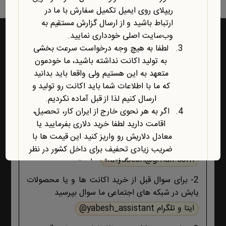
ریپلای روی ایمیل تکمیل سفارش با ما در
ارتباط باشید و از ارسال گزارش مستقیم به
وب‌سایت اصلی خودداری نمایید.
لطفا به هیچ وجه درخواست سرعت بخشی
به تولید اکانت نداشته باشید، ما خودمون
راه‌های ارتباط با یابش
متعهد به این هستیم ولی واقعا باید بدانید
که ما با اطلاعات شما باید اکانت رو تولید و
1- برای پشتیبانی اکانت ها و فروشگاه ، حتما و حتما
ارسال کنیم لذا از قبل آماده نکردیم.
ابتدا تمام اطلاعات محصول، صفحه پشتیبانی و پیام
اگر به هر نحوی خارج از ایران کار، تحصیل،
های ایمیلی ،تکمیل سفارش و ثبت سفارش را مطالعه
اقامت دارید لطفا خرید دلاری بفرمایید یا
کنید اگر هیچ جوابی برای مشکل شما نبود آنگاه ایمیل
معادل دلاریش رو واریز کنید این قیمت ها با
بزنید :
ضریب زیادی تحفیف برای داخل کشور در نظر
lib.yabesh@gmail.com
گرفته شده است.
آخرین محصول اضافه شده به فروشگاه
2- برای سوال قبل از خرید اکانت ها و یا محصولات
امبیس AI است.
یابش در شبکه های اجتماعی ما سوال بپرسید
روش ارتباط با ما در پایین صفحات یابش
ایتا و تلگرام yabesh_assistant@
درچ شده است، مطابق موضوع با ما تماس
بگیرید. با تشکر