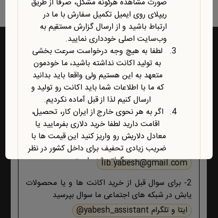
صورت مشاهده هرگونه مشکل، صرفاً از طریق
ریپلای روی ایمیل تکمیل سفارش با ما در
ارتباط باشید و از ارسال گزارش مستقیم به
وب‌سایت اصلی خودداری نمایید.
لطفا به هیچ وجه درخواست سرعت بخشی
به تولید اکانت نداشته باشید، ما خودمون
راه‌های ارتباط با یابش
متعهد به این هستیم ولی واقعا باید بدانید
که ما با اطلاعات شما باید اکانت رو تولید و
1- برای پشتیبانی اکانت ها و فروشگاه ، حتما و حتما
ارسال کنیم لذا از قبل آماده نکردیم.
ابتدا تمام اطلاعات محصول، صفحه پشتیبانی و پیام
اگر به هر نحوی خارج از ایران کار، تحصیل،
های ایمیلی ،تکمیل سفارش و ثبت سفارش را مطالعه
اقامت دارید لطفا خرید دلاری بفرمایید یا
کنید اگر هیچ جوابی برای مشکل شما نبود آنگاه ایمیل
معادل دلاریش رو واریز کنید این قیمت ها با
بزنید :
ضریب زیادی تحفیف برای داخل کشور در نظر
گرفته شده است.
lib.yabesh@gmail.com
آخرین محصول اضافه شده به فروشگاه
2- برای سوال قبل از خرید اکانت ها و یا محصولات
امبیس AI است.
یابش در شبکه های اجتماعی ما سوال بپرسید
روش ارتباط با ما در پایین صفحات یابش
درچ شده است، مطابق موضوع با ما تماس
ایتا و تلگرام yabesh_assistant@