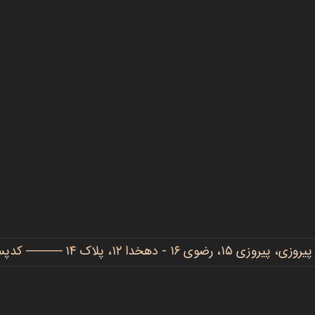
دهخدا ۱۲، پلاک ۱۴ ──── کدپستی: ۹۱۷۷۷۳۴۴۸۶