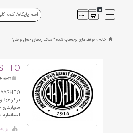
0
خانه
نوشته‌های برچسب شده “استانداردهای حمل و نقل”
AASHTO اشتو – انجمن رسمی بزرگراهها و 
۱۳۹۹-۰۵-۲۱
بزرگراهها 
معیارهای ط
استاندارد 
ابزاره