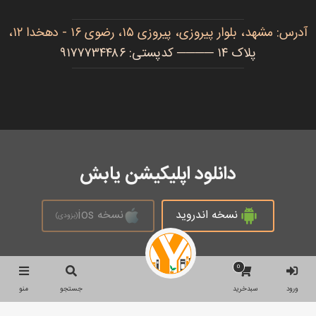
آدرس: مشهد، بلوار پیروزی، پیروزی ۱۵، رضوی ۱۶ - دهخدا ۱۲،
پلاک ۱۴ ──── کدپستی: ۹۱۷۷۷۳۴۴۸۶
دانلود اپلیکیشن یابش
نسخه اندروید
نسخه ios
(بزودی)
0
تمام حقوق محفوظ است © 2026
ورود
سبدخرید
جستجو
منو
جستجو
جستجو