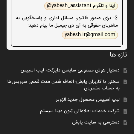
ایتا و تلگرام yabesh_assistant@
3- برای صدور فاکتور، مسائل اداری و پاسخگویی به
مشتریان حقوقی به آی دی جیمیل ما پیام دهید:
yabesh.ir@gmail.com
تازه ها
دستیار هوش مصنوعی ساینس دایرکت؛ لیپ اسپیس
سخنی با کاربران یابش؛ اضافه شدن مدت قطعی سرویس‌ها
به حساب مشتریان
لیپ اسپیس محصول جدید الزویر
شرکت خدمات اطلاعاتی تِتون دیتا سیستم
دسترسی به سایت یابش