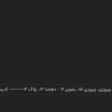
دهخدا ۱۲، پلاک ۱۴ ──── کدپستی: ۹۱۷۷۷۳۴۴۸۶