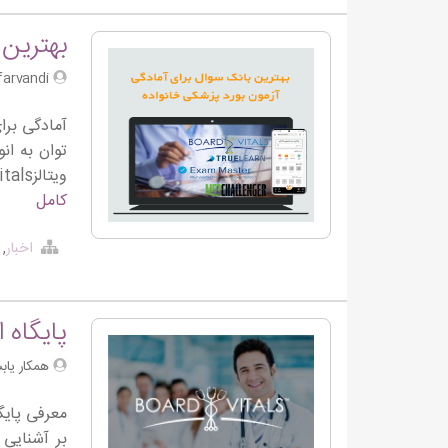
بهترین 
S.farvandi
توان به ان
ویتالزBoardVitals ، ترولرن TrueLearn ، اگزم مستر Exam Master و مدچلنجر MedChallenger می‌پردازیم. […]
کامل
اخبار
,
پایگاه ا
همکار یاب
بر آشنایی 