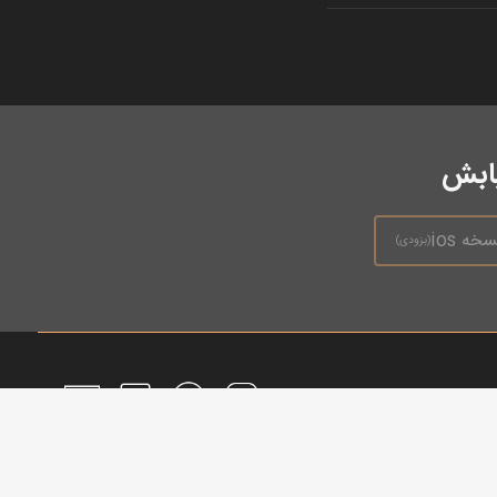
یابش
سخه ios
(بزودی)