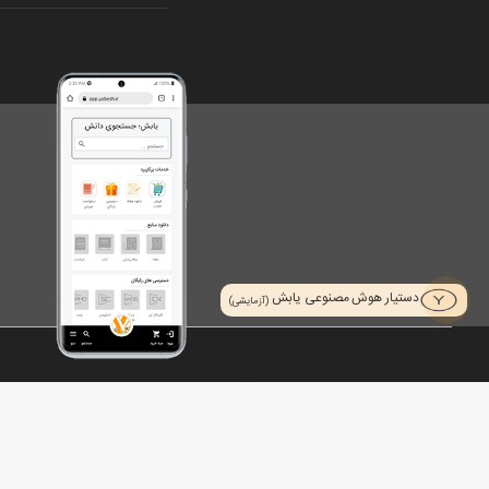
دستیار هوش مصنوعی یابش
(آزمایشی)
تمام حقوق محفوظ است © 2026