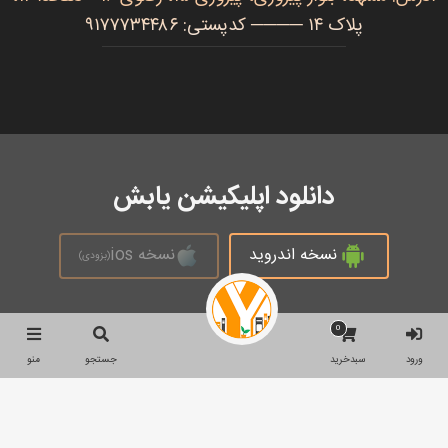
پلاک ۱۴ ──── کدپستی: ۹۱۷۷۷۳۴۴۸۶
دانلود اپلیکیشن یابش
نسخه اندروید
نسخه ios
(بزودی)
0
تمام حقوق محفوظ است © 2026
ورود
سبدخرید
جستجو
منو
جستجو
جستجو
برای: