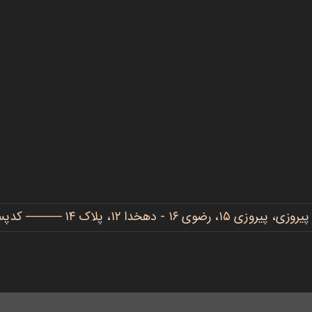
دهخدا ۱۲، پلاک ۱۴ ──── کدپستی: ۹۱۷۷۷۳۴۴۸۶