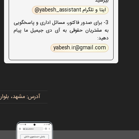
بپرسید
ایتا و تلگرام yabesh_assistant@
3- برای صدور فاکتور، مسائل اداری و پاسخگویی
به مشتریان حقوقی به آی دی جیمیل ما پیام
دهید:
yabesh.ir@gmail.com
آدرس: مشهد، بلوار پیروزی، پیروزی ۱۵، رضوی ۱۶ - 