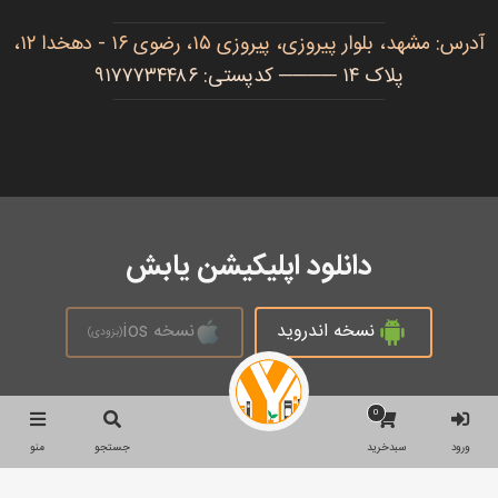
آدرس: مشهد، بلوار پیروزی، پیروزی ۱۵، رضوی ۱۶ - دهخدا ۱۲،
پلاک ۱۴ ──── کدپستی: ۹۱۷۷۷۳۴۴۸۶
دانلود اپلیکیشن یابش
نسخه اندروید
نسخه ios
(بزودی)
0
تمام حقوق محفوظ است © 2026
ورود
سبدخرید
جستجو
منو
جستجو
جستجو