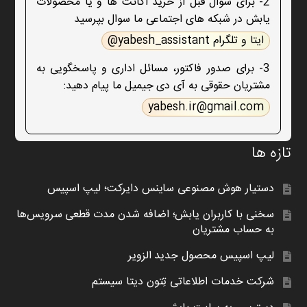
2- برای سوال قبل از خرید اکانت ها و یا محصولات
یابش در شبکه های اجتماعی ما سوال بپرسید
ایتا و تلگرام yabesh_assistant@
3- برای صدور فاکتور، مسائل اداری و پاسخگویی به
مشتریان حقوقی به آی دی جیمیل ما پیام دهید:
yabesh.ir@gmail.com
تازه ها
دستیار هوش مصنوعی ساینس دایرکت؛ لیپ اسپیس
سخنی با کاربران یابش؛ اضافه شدن مدت قطعی سرویس‌ها
به حساب مشتریان
لیپ اسپیس محصول جدید الزویر
شرکت خدمات اطلاعاتی تِتون دیتا سیستم