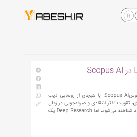
همزمان با همکاری مستمر با جامعه پژوهشی برای بهبود هوش مصنوعی اسکوپوسScopus AI، با هیجان از رونمایی دیپ
تن کنجکاوی، تقویت تفکر انتقادی و صرفه‌جویی در زمان
طراحی شده است. اگرچه Scopus AI به‌خاطر ارائه خلاصه‌های دقیق و قابل اعتماد شناخته می‌شود، اما Deep Research یک