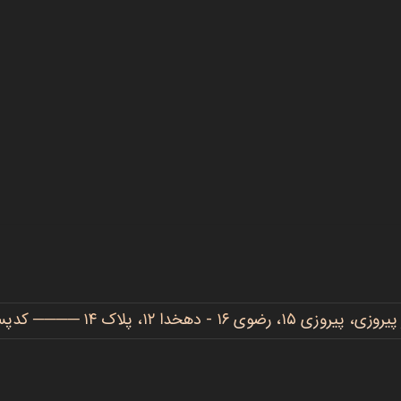
دهخدا ۱۲، پلاک ۱۴ ──── کدپستی: ۹۱۷۷۷۳۴۴۸۶