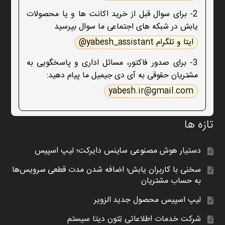
2- برای سوال قبل از خرید اکانت ها و یا محصولات
یابش در شبکه های اجتماعی ما سوال بپرسید
ایتا و تلگرام yabesh_assistant@
3- برای صدور فاکتور، مسائل اداری و پاسخگویی به
مشتریان حقوقی به آی دی جیمیل ما پیام دهید:
yabesh.ir@gmail.com
تازه ها
دستیار هوش مصنوعی ساینس دایرکت؛ لیپ اسپیس
سخنی با کاربران یابش؛ اضافه شدن مدت قطعی سرویس‌ها
به حساب مشتریان
لیپ اسپیس محصول جدید الزویر
شرکت خدمات اطلاعاتی تِتون دیتا سیستم