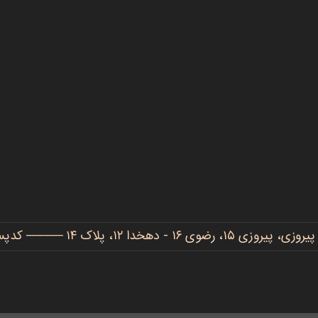
دهخدا ۱۲، پلاک ۱۴ ──── کدپستی: ۹۱۷۷۷۳۴۴۸۶