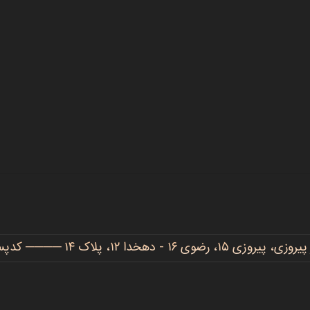
دهخدا ۱۲، پلاک ۱۴ ──── کدپستی: ۹۱۷۷۷۳۴۴۸۶