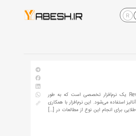
نرم‌افزار رویو منیجر چیست؟ رویو منیجر Review Manager یا رِومَن RevMan یک نرم‌افزار تخصصی است که به طور
ه سلامت و به ویژه برای انجام مرورهای سیستماتیک(SR) و متاآنالیز استفاده می‌شود. این نرم‌افزار با همکاری