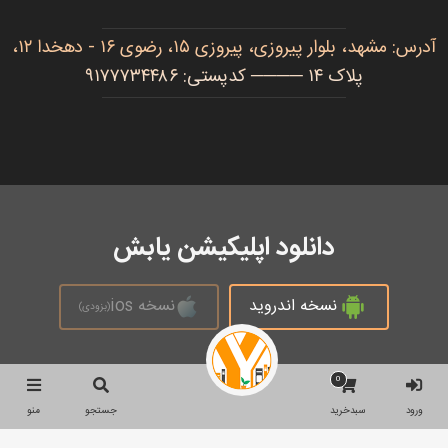
آدرس: مشهد، بلوار پیروزی، پیروزی ۱۵، رضوی ۱۶ - دهخدا ۱۲،
پلاک ۱۴ ──── کدپستی: ۹۱۷۷۷۳۴۴۸۶
دانلود اپلیکیشن یابش
نسخه اندروید
نسخه ios
(بزودی)
0
تمام حقوق محفوظ است © 2026
ورود
سبدخرید
جستجو
منو
جستجو
جستجو