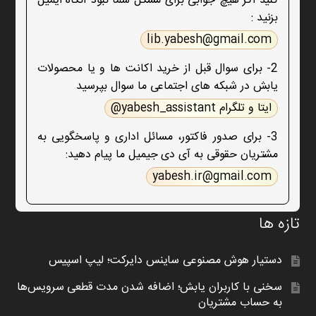
کنید اگر هیچ جوابی برای مشکل شما نبود آنگاه ایمیل
بزنید :
lib.yabesh@gmail.com
2- برای سوال قبل از خرید اکانت ها و یا محصولات
یابش در شبکه های اجتماعی ما سوال بپرسید
ایتا و تلگرام yabesh_assistant@
3- برای صدور فاکتور، مسائل اداری و پاسخگویی به
مشتریان حقوقی به آی دی جیمیل ما پیام دهید:
yabesh.ir@gmail.com
تازه ها
دستیار هوش مصنوعی ساینس دایرکت؛ لیپ اسپیس
سخنی با کاربران یابش؛ اضافه شدن مدت قطعی سرویس‌ها
به حساب مشتریان