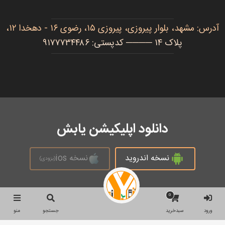
آدرس: مشهد، بلوار پیروزی، پیروزی ۱۵، رضوی ۱۶ - دهخدا ۱۲،
پلاک ۱۴ ──── کدپستی: ۹۱۷۷۷۳۴۴۸۶
دانلود اپلیکیشن یابش
نسخه اندروید
نسخه ios
(بزودی)
0
تمام حقوق محفوظ است © 2026
ورود
سبدخرید
جستجو
منو