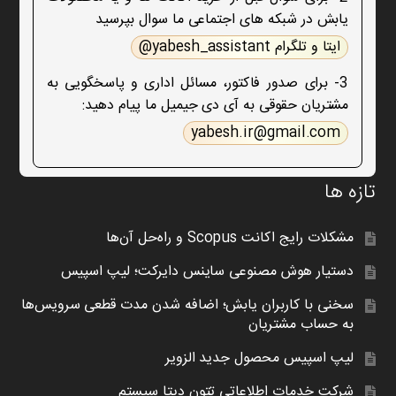
یابش در شبکه های اجتماعی ما سوال بپرسید
ایتا و تلگرام yabesh_assistant@
3- برای صدور فاکتور، مسائل اداری و پاسخگویی به
مشتریان حقوقی به آی دی جیمیل ما پیام دهید:
yabesh.ir@gmail.com
تازه ها
مشکلات رایج اکانت Scopus و راه‌حل آن‌ها
دستیار هوش مصنوعی ساینس دایرکت؛ لیپ اسپیس
سخنی با کاربران یابش؛ اضافه شدن مدت قطعی سرویس‌ها
به حساب مشتریان
لیپ اسپیس محصول جدید الزویر
شرکت خدمات اطلاعاتی تِتون دیتا سیستم