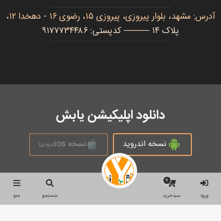
آدرس: مشهد، بلوار پیروزی، پیروزی ۱۵، رضوی ۱۶ - دهخدا ۱۲،
پلاک ۱۴ ──── کدپستی: ۹۱۷۷۷۳۴۴۸۶
دانلود اپلیکیشن یابش
نسخه اندروید
نسخه ios
(بزودی)
0
تمام حقوق محفوظ است © 2026
ورود
سبدخرید
جستجو
منو
جستجو
جستجو
برای: