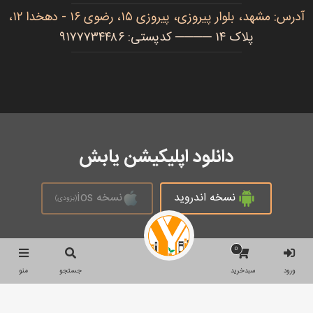
آدرس: مشهد، بلوار پیروزی، پیروزی ۱۵، رضوی ۱۶ - دهخدا ۱۲،
پلاک ۱۴ ──── کدپستی: ۹۱۷۷۷۳۴۴۸۶
دانلود اپلیکیشن یابش
نسخه اندروید
نسخه ios
(بزودی)
0
تمام حقوق محفوظ است © 2026
ورود
سبدخرید
جستجو
منو
جستجو
جستجو
برای: