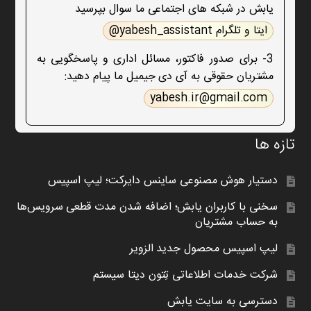
یابش در شبکه های اجتماعی ما سوال بپرسید
ایتا و تلگرام yabesh_assistant@
3- برای صدور فاکتور، مسائل اداری و پاسخگویی به
مشتریان حقوقی به آی دی جیمیل ما پیام دهید:
yabesh.ir@gmail.com
تازه ها
دستیار هوش مصنوعی ساینس دایرکت؛ لیپ اسپیس
سخنی با کاربران یابش؛ اضافه شدن مدت قطعی سرویس‌ها
به حساب مشتریان
لیپ اسپیس محصول جدید الزویر
شرکت خدمات اطلاعاتی تِتون دیتا سیستم
دسترسی به سایت یابش