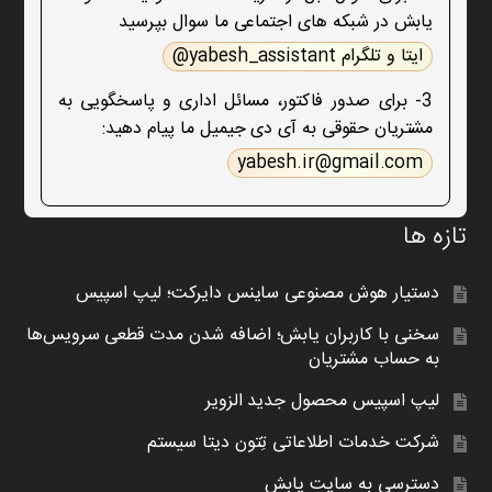
یابش در شبکه های اجتماعی ما سوال بپرسید
ایتا و تلگرام yabesh_assistant@
3- برای صدور فاکتور، مسائل اداری و پاسخگویی به
مشتریان حقوقی به آی دی جیمیل ما پیام دهید:
yabesh.ir@gmail.com
تازه ها
دستیار هوش مصنوعی ساینس دایرکت؛ لیپ اسپیس
سخنی با کاربران یابش؛ اضافه شدن مدت قطعی سرویس‌ها
به حساب مشتریان
لیپ اسپیس محصول جدید الزویر
شرکت خدمات اطلاعاتی تِتون دیتا سیستم
دسترسی به سایت یابش