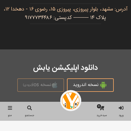
آدرس: مشهد، بلوار پیروزی، پیروزی ۱۵، رضوی ۱۶ - دهخدا ۱۲،
پلاک ۱۴ ──── کدپستی: ۹۱۷۷۷۳۴۴۸۶
دانلود اپلیکیشن یابش
نسخه اندروید
نسخه ios
(بزودی)
0
تمام حقوق محفوظ است © 2026
ورود
سبدخرید
جستجو
منو
جستجو
جستجو
برای: