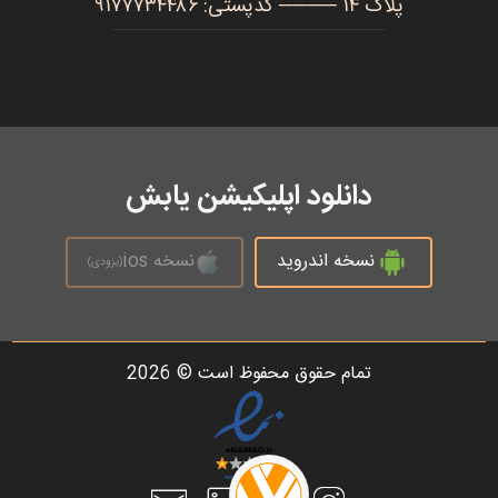
پلاک ۱۴ ──── کدپستی: ۹۱۷۷۷۳۴۴۸۶
دانلود اپلیکیشن یابش
نسخه اندروید
نسخه ios
(بزودی)
تمام حقوق محفوظ است © 2026