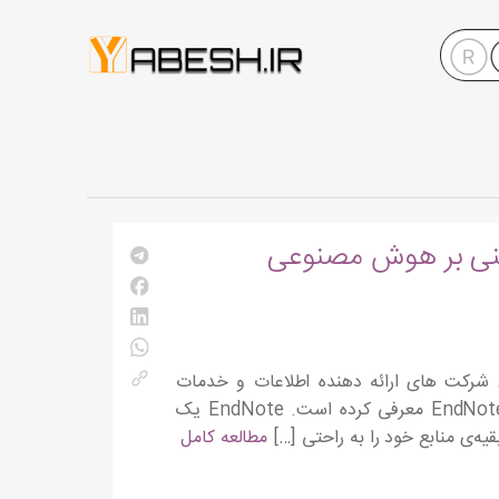
EndNot با ابزارهای مبتنی بر هوش مصنوعی
شرکت کلاریویتClarivate یکی از بزرگترین شرکت های ارائه دهنده اطلاعات و خدمات
تحلیلی در دنیا ، نسخه جدید نرم افزار اندنوتEndNote خود را با نام EndNote 2025 معرفی کرده است. EndNote یک
یه‌ی منابع‌ خود را به راحتی […]
مطالعه کامل