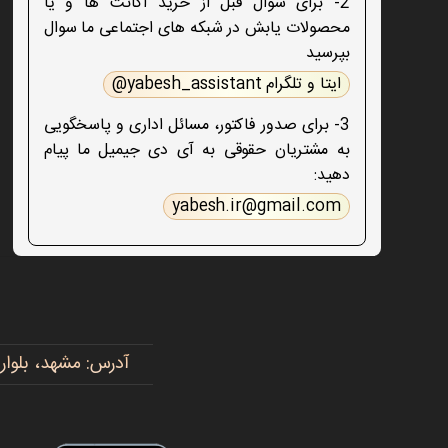
2- برای سوال قبل از خرید اکانت ها و یا
محصولات یابش در شبکه های اجتماعی ما سوال
بپرسید
ایتا و تلگرام yabesh_assistant@
3- برای صدور فاکتور، مسائل اداری و پاسخگویی
به مشتریان حقوقی به آی دی جیمیل ما پیام
دهید:
yabesh.ir@gmail.com
آدرس: مشهد، بلوار پیروزی، پیروزی ۱۵، رضوی ۱۶ - 