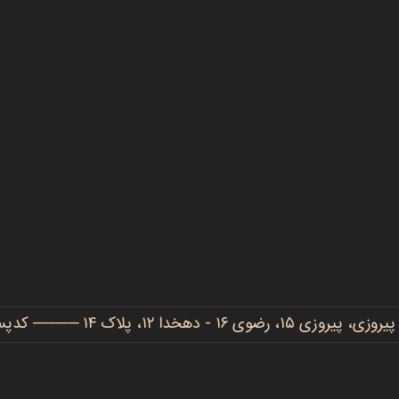
دهخدا ۱۲، پلاک ۱۴ ──── کدپستی: ۹۱۷۷۷۳۴۴۸۶