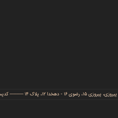
دهخدا ۱۲، پلاک ۱۴ ──── کدپستی: ۹۱۷۷۷۳۴۴۸۶