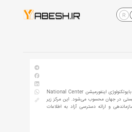
مرکز ملی اطلاعات زیست‌فناوری (NCBI) چیست؟ NCBI مخفف نشنال سنتر فور بایوتکنولوژی اینفورمیشن National Center
مراکز اطلاعات زیستی در جهان محسوب می‌شود. این مرکز زیر
ظیفه جمع‌آوری، سازماندهی و ارائه دسترسی آزاد به اطلاعات